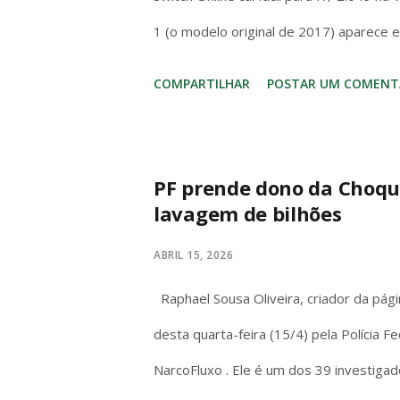
1 (o modelo original de 2017) aparece 
com jogo incluso. No bolso brasileiro, 
COMPARTILHAR
POSTAR UM COMENT
entrada – mas o Switch (1 ou OLED) cos
hora. No hardware o Series S massacra
de AAA (Forza, Starfield, Call of Duty)
PF prende dono da Choqu
lavagem de bilhões
dock/720p handheld e o OLED melhora a
gráficos de 2017. A diferença? O Switch 
ABRIL 15, 2026
na cama. Series S é só TV. Se você quer
Raphael Sousa Oliveira, criador da pág
Kingd...
desta quarta-feira (15/4) pela Polícia
NarcoFluxo . Ele é um dos 39 investig