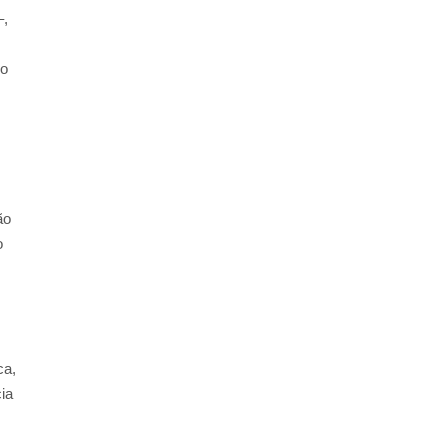
–,
ho
s
ão
o
ca,
ia