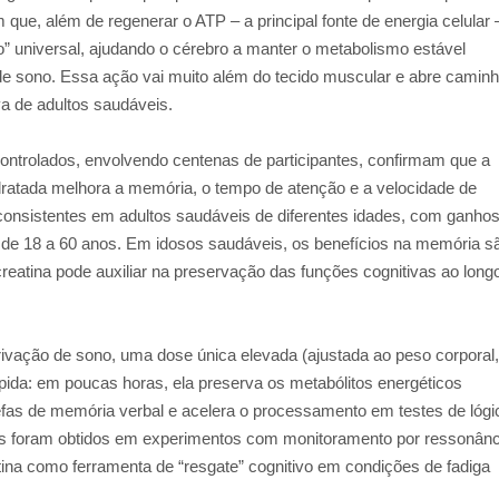
m que, além de regenerar o ATP – a principal fonte de energia celular 
o” universal, ajudando o cérebro a manter o metabolismo estável
de sono. Essa ação vai muito além do tecido muscular e abre camin
va de adultos saudáveis.
ntrolados, envolvendo centenas de participantes, confirmam que a
dratada melhora a memória, o tempo de atenção e a velocidade de
consistentes em adultos saudáveis de diferentes idades, com ganho
 de 18 a 60 anos. Em idosos saudáveis, os benefícios na memória s
reatina pode auxiliar na preservação das funções cognitivas ao long
vação de sono, uma dose única elevada (ajustada ao peso corporal,
pida: em poucas horas, ela preserva os metabólitos energéticos
fas de memória verbal e acelera o processamento em testes de lógi
os foram obtidos em experimentos com monitoramento por ressonânc
tina como ferramenta de “resgate” cognitivo em condições de fadiga