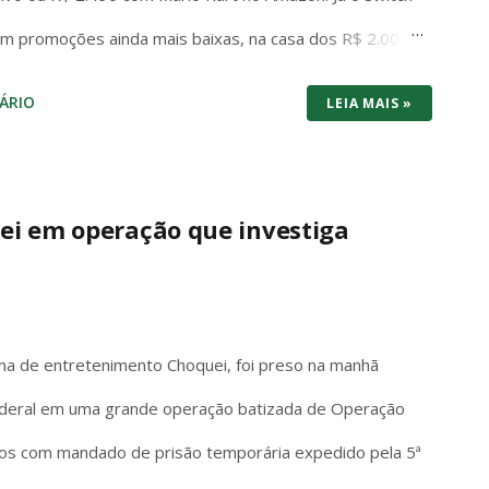
em promoções ainda mais baixas, na casa dos R$ 2.000
os dois consoles brigam cabeça a cabeça no preço de
ÁRIO
LEIA MAIS »
tuma vencer por entregar bundle pronto pra jogar na
: 1440p/120fps, SSD rápido, Game Pass com centenas
 e futuro-proof pra 2026. O Switch 1 roda em 1080p
ei em operação que investiga
 tela com cores vibrantes e pretos profundos – mas
é portátil de verdade: você joga no sofá, no ônibus ou
 Mario, Pokémon Scarlet/Violet, Zelda Tears of the
ina de entretenimento Choquei, foi preso na manhã
 Federal em uma grande operação batizada de Operação
ados com mandado de prisão temporária expedido pela 5ª