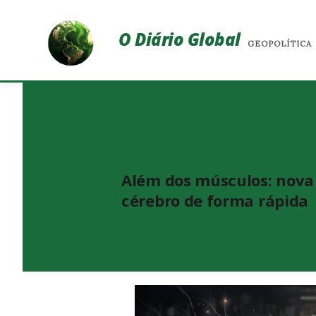
O Diário Global
GEOPOLÍTICA
Além dos músculos: nova 
cérebro de forma rápida