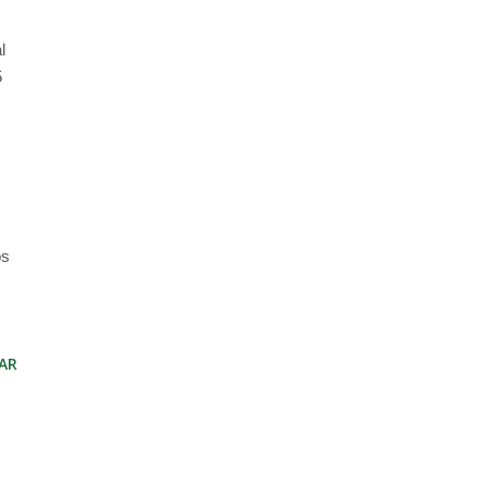
l
5
os
AR