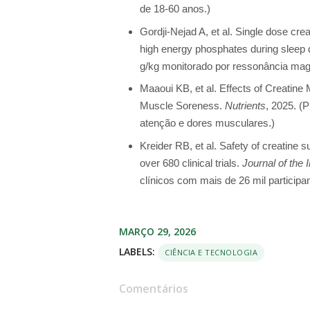
de 18-60 anos.)
Gordji-Nejad A, et al. Single dose cr
high energy phosphates during sleep 
g/kg monitorado por ressonância magn
Maaoui KB, et al. Effects of Creatin
Muscle Soreness.
Nutrients
, 2025. (
atenção e dores musculares.)
Kreider RB, et al. Safety of creatine s
over 680 clinical trials.
Journal of the 
clínicos com mais de 26 mil particip
MARÇO 29, 2026
LABELS:
CIÊNCIA E TECNOLOGIA
Comentários