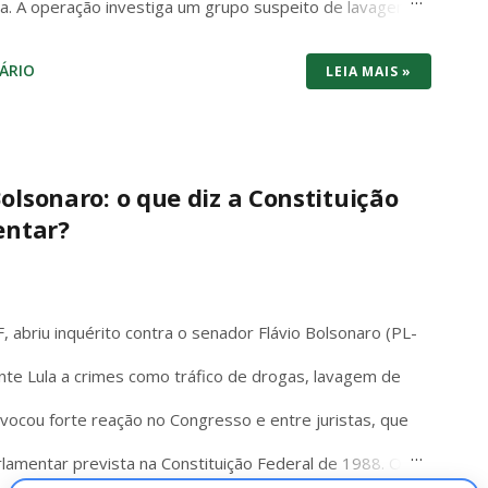
ista. A operação investiga um grupo suspeito de lavagem
 a R$ 1,6 bilhão em menos de dois anos. Segundo a PF,
ÁRIO
LEIA MAIS »
o para ocultar e dissimular valores, com uso de
om criptoativos, além de transporte de grandes
tações no Brasil e no exterior. (Metrópoles) Mais de
olsonaro: o que diz a Constituição
entar?
 operação, cumprindo 45 mandados de busca e apreensão
ram realizadas simultaneamente em múltiplos estados:
spírito Santo, Maranhão, Santa Catarina, Paraná, G...
 abriu inquérito contra o senador Flávio Bolsonaro (PL-
nte Lula a crimes como tráfico de drogas, lavagem de
rovocou forte reação no Congresso e entre juristas, que
rlamentar prevista na Constituição Federal de 1988. O