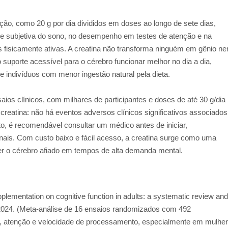
ão, como 20 g por dia divididos em doses ao longo de sete dias,
 subjetiva do sono, no desempenho em testes de atenção e na
fisicamente ativas. A creatina não transforma ninguém em gênio n
 suporte acessível para o cérebro funcionar melhor no dia a dia,
 indivíduos com menor ingestão natural pela dieta.
os clínicos, com milhares de participantes e doses de até 30 g/dia
creatina: não há eventos adversos clínicos significativos associados
, é recomendável consultar um médico antes de iniciar,
ais. Com custo baixo e fácil acesso, a creatina surge como uma
r o cérebro afiado em tempos de alta demanda mental.
upplementation on cognitive function in adults: a systematic review and
2024. (Meta-análise de 16 ensaios randomizados com 492
a, atenção e velocidade de processamento, especialmente em mulhe