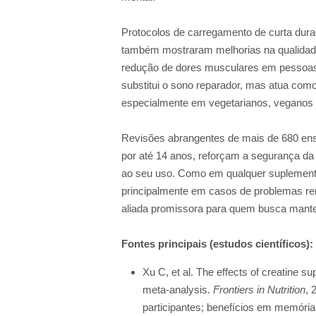
Protocolos de carregamento de curta duraç
também mostraram melhorias na qualidade
redução de dores musculares em pessoas 
substitui o sono reparador, mas atua como
especialmente em vegetarianos, veganos e
Revisões abrangentes de mais de 680 ensai
por até 14 anos, reforçam a segurança da 
ao seu uso. Como em qualquer suplemento
principalmente em casos de problemas ren
aliada promissora para quem busca mante
Fontes principais (estudos científicos):
Xu C, et al. The effects of creatine s
meta-analysis.
Frontiers in Nutrition
, 
participantes; benefícios em memóri