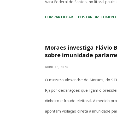
Vara Federal de Santos, no litoral paul
de dinheiro com movimentação superior
COMPARTILHAR
POSTAR UM COMENT
o grupo utilizava um sistema estruturad
empresas, terceiros e até transações c
quantias em dinheiro vivo, com movimen
Moraes investiga Flávio B
sobre imunidade parlam
200 policiais federais participaram da
e 39 de prisão temporária. As ações fo
ABRIL 15, 2026
São Paulo, Rio de Janeiro, Pernambuco, E
O ministro Alexandre de Moraes, do STF,
RJ) por declarações que ligam o preside
dinheiro e fraude eleitoral. A medida p
apontam violação direta à imunidade pa