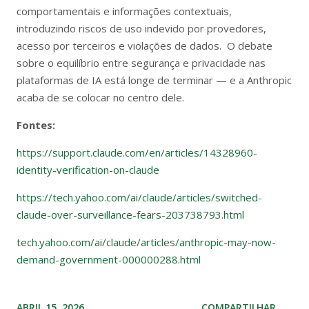
comportamentais e informações contextuais,
introduzindo riscos de uso indevido por provedores,
acesso por terceiros e violações de dados. O debate
sobre o equilíbrio entre segurança e privacidade nas
plataformas de IA está longe de terminar — e a Anthropic
acaba de se colocar no centro dele.
Fontes:
https://support.claude.com/en/articles/14328960-
identity-verification-on-claude
https://tech.yahoo.com/ai/claude/articles/switched-
claude-over-surveillance-fears-203738793.html
tech.yahoo.com/ai/claude/articles/anthropic-may-now-
demand-government-000000288.html
ABRIL 15, 2026
COMPARTILHAR