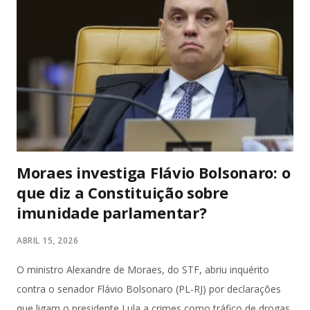
movimentações no Brasil e no exterior. (Metrópoles) Mais de
200 policiais federais participaram da operação, cumprindo
45 mandados de busca e apreensão e 39 de prisão
temporária. As ações foram realizadas simultaneamente em
múltiplos estados: São Paulo, Rio de Janeiro, Pernambuco,
Espírito Santo, Maranhão, Santa Catarina, Paraná, G...
Moraes investiga Flávio Bolsonaro: o
que diz a Constituição sobre
imunidade parlamentar?
ABRIL 15, 2026
O ministro Alexandre de Moraes, do STF, abriu inquérito
contra o senador Flávio Bolsonaro (PL-RJ) por declarações
que ligam o presidente Lula a crimes como tráfico de drogas,