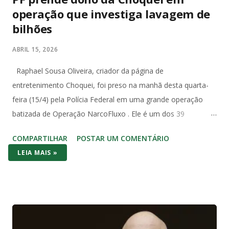
operação que investiga lavagem de
bilhões
ABRIL 15, 2026
Raphael Sousa Oliveira, criador da página de
entretenimento Choquei, foi preso na manhã desta quarta-
feira (15/4) pela Polícia Federal em uma grande operação
batizada de Operação NarcoFluxo . Ele é um dos 39
investigados com mandado de prisão temporária expedido
COMPARTILHAR
POSTAR UM COMENTÁRIO
pela 5ª Vara Federal de Santos, no litoral paulista. A operação
LEIA MAIS »
investiga um grupo suspeito de lavagem de dinheiro com
movimentação superior a R$ 1,6 bilhão em menos de dois
anos. Segundo a PF, o grupo utilizava um sistema
estruturado para ocultar e dissimular valores, com uso de
empresas, terceiros e até transações com criptoativos, além
de transporte de grandes quantias em dinheiro vivo, com