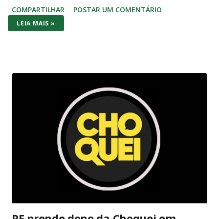
COMPARTILHAR
POSTAR UM COMENTÁRIO
original de 2017) aparece em promoções ainda mais baixas,
LEIA MAIS »
na casa dos R$ 2.000 com jogo incluso. No bolso brasileiro,
os dois consoles brigam cabeça a cabeça no preço de
entrada – mas o Switch (1 ou OLED) costuma vencer por
entregar bundle pronto pra jogar na hora. No hardware o
Series S massacra: 1440p/120fps, SSD rápido, Game Pass
com centenas de AAA (Forza, Starfield, Call of Duty) e futuro-
proof pra 2026. O Switch 1 roda em 1080p dock/720p
handheld e o OLED melhora a tela com cores vibrantes e
pretos profundos – mas gráficos de 2017. A diferença? O
Switch é portátil de verdade: você joga no sofá, no ônibus ou
na cama. Series S é só TV. Se você quer Mario, Pokémon
Scarlet/Violet, Zelda Tears of the Kingd...
PF prende dono da Choquei em