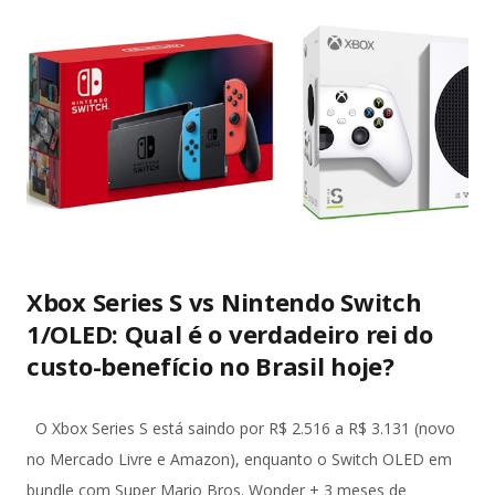
exatamente para proteger o livre exercício do mandato
parlamentar. Essa imunidade não é privilégio pessoal, mas
garantia institucional do regime democrático. Ela permite que
senadores e deputados debatem temas nacionais sem medo
de retaliação judicial, inclusive fora do plenário, desde que no
exercício da função. Diante da literalidade do texto
constitucional, a abertur...
Xbox Series S vs Nintendo Switch
1/OLED: Qual é o verdadeiro rei do
custo-benefício no Brasil hoje?
O Xbox Series S está saindo por R$ 2.516 a R$ 3.131 (novo
no Mercado Livre e Amazon), enquanto o Switch OLED em
bundle com Super Mario Bros. Wonder + 3 meses de