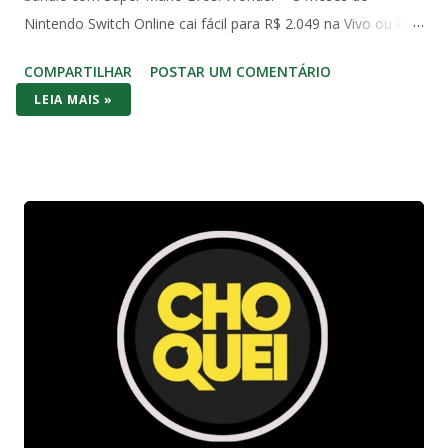
Nintendo Switch Online cai fácil para R$ 2.049 na Vivo ou R$
2.490 com Mario Kart no Amazon. Já o Switch 1 (o modelo
COMPARTILHAR
POSTAR UM COMENTÁRIO
original de 2017) aparece em promoções ainda mais baixas,
LEIA MAIS »
na casa dos R$ 2.000 com jogo incluso. No bolso brasileiro,
os dois consoles brigam cabeça a cabeça no preço de
entrada – mas o Switch (1 ou OLED) costuma vencer por
entregar bundle pronto pra jogar na hora. No hardware o
Series S massacra: 1440p/120fps, SSD rápido, Game Pass
com centenas de AAA (Forza, Starfield, Call of Duty) e futuro-
proof pra 2026. O Switch 1 roda em 1080p dock/720p
handheld e o OLED melhora a tela com cores vibrantes e
pretos profundos – mas gráficos de 2017. A diferença? O
Switch é portátil de verdade: você joga no sofá, no ônibus ou
na cama. Series S é só TV. Se você quer Mario, Pokémon
Scarlet/Violet, Zelda Tears of the Kingd...