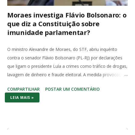
Moraes investiga Flávio Bolsonaro: o
que diz a Constituição sobre
imunidade parlamentar?
O ministro Alexandre de Moraes, do STF, abriu inquérito
contra o senador Flávio Bolsonaro (PL-RJ) por declarações
que ligam o presidente Lula a crimes como tráfico de drogas,
lavagem de dinheiro e fraude eleitoral. A medida provocou
forte reação no Congresso e entre juristas, que apontam
COMPARTILHAR
POSTAR UM COMENTÁRIO
violação direta à imunidade parlamentar prevista na
LEIA MAIS »
Constituição Federal de 1988. O Artigo 53 da Constituição é
claro e sem ambiguidades: “Os Deputados e Senadores são
invioláveis, civil e penalmente, por quaisquer de suas
opiniões, palavras e votos”. A palavra “quaisquer” abrange
todas as manifestações, sem exceções ou condicionantes,