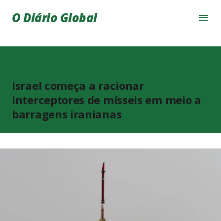
Pular para o conteúdo principal
O Diário Global
Israel começa a racionar
interceptores de mísseis em meio a
barragens iranianas