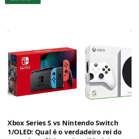
Constituição Federal de 1988. O Artigo 53 da Constituição é
claro e sem ambiguidades: “Os Deputados e Senadores são
invioláveis, civil e penalmente, por quaisquer de suas
opiniões, palavras e votos”. A palavra “quaisquer” abrange
todas as manifestações, sem exceções ou condicionantes,
exatamente para proteger o livre exercício do mandato
parlamentar. Essa imunidade não é privilégio pessoal, mas
garantia institucional do regime democrático. Ela permite que
senadores e deputados debatem temas nacionais sem medo
de retaliação judicial, inclusive fora do plenário, desde que no
exercício da função. Diante da literalidade do texto
constitucional, a abertur...
Xbox Series S vs Nintendo Switch
1/OLED: Qual é o verdadeiro rei do