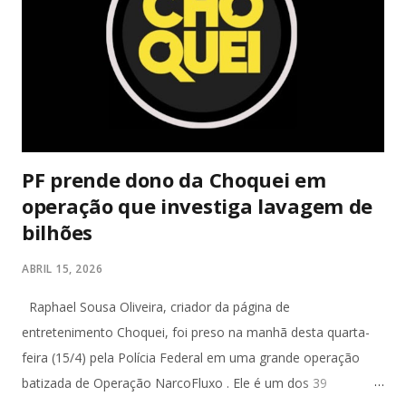
handheld e o OLED melhora a tela com cores vibrantes e
pretos profundos – mas gráficos de 2017. A diferença? O
Switch é portátil de verdade: você joga no sofá, no ônibus ou
na cama. Series S é só TV. Se você quer Mario, Pokémon
Scarlet/Violet, Zelda Tears of the Kingd...
PF prende dono da Choquei em
operação que investiga lavagem de
bilhões
ABRIL 15, 2026
Raphael Sousa Oliveira, criador da página de
entretenimento Choquei, foi preso na manhã desta quarta-
feira (15/4) pela Polícia Federal em uma grande operação
batizada de Operação NarcoFluxo . Ele é um dos 39