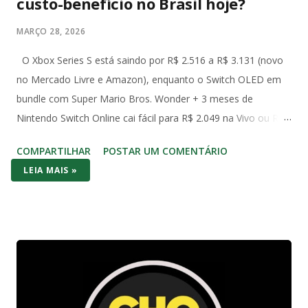
custo-benefício no Brasil hoje?
MARÇO 28, 2026
O Xbox Series S está saindo por R$ 2.516 a R$ 3.131 (novo
no Mercado Livre e Amazon), enquanto o Switch OLED em
bundle com Super Mario Bros. Wonder + 3 meses de
Nintendo Switch Online cai fácil para R$ 2.049 na Vivo ou R$
2.490 com Mario Kart no Amazon. Já o Switch 1 (o modelo
COMPARTILHAR
POSTAR UM COMENTÁRIO
original de 2017) aparece em promoções ainda mais baixas,
LEIA MAIS »
na casa dos R$ 2.000 com jogo incluso. No bolso brasileiro,
os dois consoles brigam cabeça a cabeça no preço de
entrada – mas o Switch (1 ou OLED) costuma vencer por
entregar bundle pronto pra jogar na hora. No hardware o
Series S massacra: 1440p/120fps, SSD rápido, Game Pass
com centenas de AAA (Forza, Starfield, Call of Duty) e futuro-
proof pra 2026. O Switch 1 roda em 1080p dock/720p