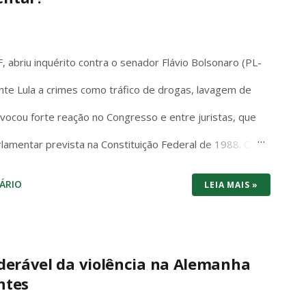
é portátil de verdade: você joga no sofá, no ônibus ou
 Mario, Pokémon Scarlet/Violet, Zelda Tears of the
 abriu inquérito contra o senador Flávio Bolsonaro (PL-
nte Lula a crimes como tráfico de drogas, lavagem de
rovocou forte reação no Congresso e entre juristas, que
rlamentar prevista na Constituição Federal de 1988. O
em ambiguidades: “Os Deputados e Senadores são
ÁRIO
LEIA MAIS »
squer de suas opiniões, palavras e votos”. A palavra
ações, sem exceções ou condicionantes, exatamente
ato parlamentar. Essa imunidade não é privilégio
derável da violência na Alemanha
ntes
regime democrático. Ela permite que senadores e