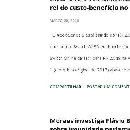
rei do custo-benefício no 
MARÇO 28, 2026
O Xbox Series S está saindo por R$ 2.
enquanto o Switch OLED em bundle com
Switch Online cai fácil para R$ 2.049 na
1 (o modelo original de 2017) aparece 
com jogo incluso. No bolso brasileiro, 
COMPARTILHAR
POSTAR UM COMENT
entrada – mas o Switch (1 ou OLED) cos
hora. No hardware o Series S massacra
de AAA (Forza, Starfield, Call of Duty)
Moraes investiga Flávio B
sobre imunidade parlam
dock/720p handheld e o OLED melhora a