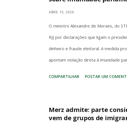
gráficos de 2017. A diferença? O Switch 
ABRIL 15, 2026
na cama. Series S é só TV. Se você quer
O ministro Alexandre de Moraes, do STF,
Kingd...
RJ) por declarações que ligam o preside
dinheiro e fraude eleitoral. A medida p
apontam violação direta à imunidade pa
Artigo 53 da Constituição é claro e s
COMPARTILHAR
POSTAR UM COMENT
invioláveis, civil e penalmente, por quai
“quaisquer” abrange todas as manifest
para proteger o livre exercício do mand
Merz admite: parte consi
vem de grupos de imigra
pessoal, mas garantia institucional do 