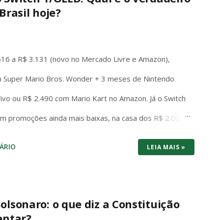
Brasil hoje?
516 a R$ 3.131 (novo no Mercado Livre e Amazon),
 Super Mario Bros. Wonder + 3 meses de Nintendo
 Vivo ou R$ 2.490 com Mario Kart no Amazon. Já o Switch
em promoções ainda mais baixas, na casa dos R$ 2.000
os dois consoles brigam cabeça a cabeça no preço de
ÁRIO
LEIA MAIS »
tuma vencer por entregar bundle pronto pra jogar na
: 1440p/120fps, SSD rápido, Game Pass com centenas
 e futuro-proof pra 2026. O Switch 1 roda em 1080p
olsonaro: o que diz a Constituição
entar?
 tela com cores vibrantes e pretos profundos – mas