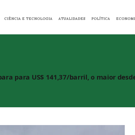
Pular para o conteúdo principal
CIÊNCIA E TECNOLOGIA
ATUALIDADES
POLÍTICA
ECONOMI
para para US$ 141,37/barril, o maior desd