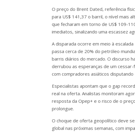
O preço do Brent Dated, referência físi
para US$ 141,37 o barril, o nível mais 
que fecharam em torno de US$ 109-110,
imediatos, sinalizando uma escassez ag
A disparada ocorre em meio à escalada 
passa cerca de 20% do petróleo mundial
barris diários do mercado. O discurso 
derrubou as esperanças de um cessar-f
com compradores asiáticos disputando 
Especialistas apontam que o gap recorde
real na oferta. Analistas monitoram ago
resposta da Opep+ e o risco de o preço 
prolongue.
O choque de oferta geopolítico deve se 
global nas próximas semanas, com impa