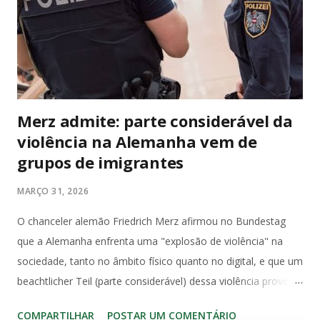
senadores e deputados debatem temas nacionais sem medo
de retaliação judicial, inclusive fora do plenário, desde que no
exercício da função. Diante da literalidade do texto
constitucional, a abertur...
Merz admite: parte considerável da
violência na Alemanha vem de
grupos de imigrantes
MARÇO 31, 2026
O chanceler alemão Friedrich Merz afirmou no Bundestag
que a Alemanha enfrenta uma "explosão de violência" na
sociedade, tanto no âmbito físico quanto no digital, e que um
beachtlicher Teil (parte considerável) dessa violência provém
de grupos de imigrantes. Ele defendeu que reconhecer essa
COMPARTILHAR
POSTAR UM COMENTÁRIO