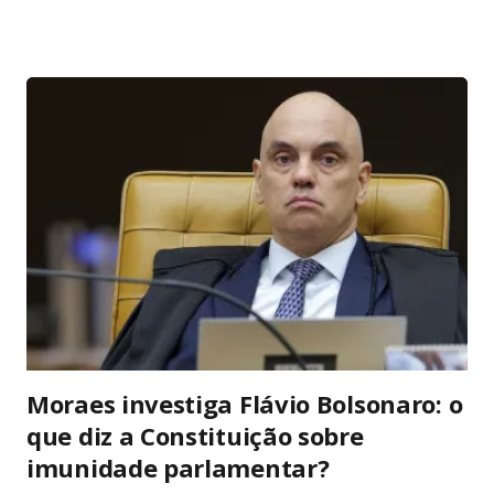
os dois consoles brigam cabeça a cabeça no preço de
entrada – mas o Switch (1 ou OLED) costuma vencer por
entregar bundle pronto pra jogar na hora. No hardware o
Series S massacra: 1440p/120fps, SSD rápido, Game Pass
com centenas de AAA (Forza, Starfield, Call of Duty) e futuro-
proof pra 2026. O Switch 1 roda em 1080p dock/720p
handheld e o OLED melhora a tela com cores vibrantes e
pretos profundos – mas gráficos de 2017. A diferença? O
Switch é portátil de verdade: você joga no sofá, no ônibus ou
na cama. Series S é só TV. Se você quer Mario, Pokémon
Scarlet/Violet, Zelda Tears of the Kingd...
Moraes investiga Flávio Bolsonaro: o
que diz a Constituição sobre
imunidade parlamentar?