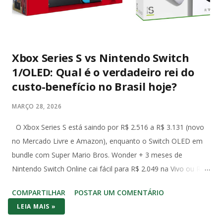
Xbox Series S vs Nintendo Switch
1/OLED: Qual é o verdadeiro rei do
custo-benefício no Brasil hoje?
MARÇO 28, 2026
O Xbox Series S está saindo por R$ 2.516 a R$ 3.131 (novo
no Mercado Livre e Amazon), enquanto o Switch OLED em
bundle com Super Mario Bros. Wonder + 3 meses de
Nintendo Switch Online cai fácil para R$ 2.049 na Vivo ou R$
2.490 com Mario Kart no Amazon. Já o Switch 1 (o modelo
COMPARTILHAR
POSTAR UM COMENTÁRIO
original de 2017) aparece em promoções ainda mais baixas,
LEIA MAIS »
na casa dos R$ 2.000 com jogo incluso. No bolso brasileiro,