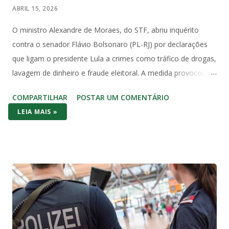
ABRIL 15, 2026
O ministro Alexandre de Moraes, do STF, abriu inquérito
contra o senador Flávio Bolsonaro (PL-RJ) por declarações
que ligam o presidente Lula a crimes como tráfico de drogas,
lavagem de dinheiro e fraude eleitoral. A medida provocou
forte reação no Congresso e entre juristas, que apontam
COMPARTILHAR
POSTAR UM COMENTÁRIO
violação direta à imunidade parlamentar prevista na
LEIA MAIS »
Constituição Federal de 1988. O Artigo 53 da Constituição é
claro e sem ambiguidades: “Os Deputados e Senadores são
invioláveis, civil e penalmente, por quaisquer de suas
opiniões, palavras e votos”. A palavra “quaisquer” abrange
todas as manifestações, sem exceções ou condicionantes,
exatamente para proteger o livre exercício do mandato
parlamentar. Essa imunidade não é privilégio pessoal, mas
garantia institucional do regime democrático. Ela permite que