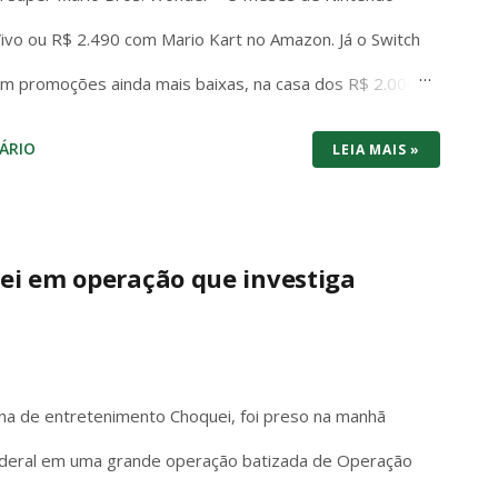
 Vivo ou R$ 2.490 com Mario Kart no Amazon. Já o Switch
em promoções ainda mais baixas, na casa dos R$ 2.000
os dois consoles brigam cabeça a cabeça no preço de
ÁRIO
LEIA MAIS »
tuma vencer por entregar bundle pronto pra jogar na
: 1440p/120fps, SSD rápido, Game Pass com centenas
 e futuro-proof pra 2026. O Switch 1 roda em 1080p
ei em operação que investiga
 tela com cores vibrantes e pretos profundos – mas
é portátil de verdade: você joga no sofá, no ônibus ou
 Mario, Pokémon Scarlet/Violet, Zelda Tears of the
ina de entretenimento Choquei, foi preso na manhã
 Federal em uma grande operação batizada de Operação