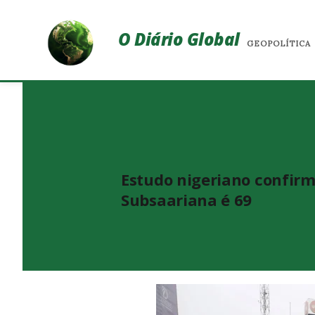
O Diário Global
GEOPOLÍTICA
Estudo nigeriano confirm
Subsaariana é 69