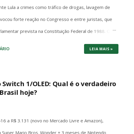
nte Lula a crimes como tráfico de drogas, lavagem de
rovocou forte reação no Congresso e entre juristas, que
rlamentar prevista na Constituição Federal de 1988. O
em ambiguidades: “Os Deputados e Senadores são
ÁRIO
LEIA MAIS »
squer de suas opiniões, palavras e votos”. A palavra
ações, sem exceções ou condicionantes, exatamente
ato parlamentar. Essa imunidade não é privilégio
o Switch 1/OLED: Qual é o verdadeiro
Brasil hoje?
regime democrático. Ela permite que senadores e
edo de retaliação judicial, inclusive fora do plenário,
da literalidade do texto constitucional, a abertur...
516 a R$ 3.131 (novo no Mercado Livre e Amazon),
 Super Mario Bros. Wonder + 3 meses de Nintendo