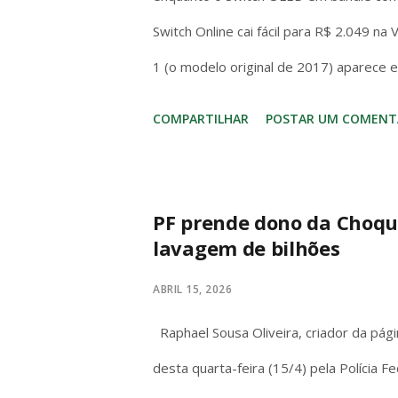
Switch Online cai fácil para R$ 2.049 na
1 (o modelo original de 2017) aparece 
com jogo incluso. No bolso brasileiro, 
COMPARTILHAR
POSTAR UM COMENT
entrada – mas o Switch (1 ou OLED) cos
hora. No hardware o Series S massacra
de AAA (Forza, Starfield, Call of Duty)
PF prende dono da Choqu
lavagem de bilhões
dock/720p handheld e o OLED melhora a
gráficos de 2017. A diferença? O Switch 
ABRIL 15, 2026
na cama. Series S é só TV. Se você quer
Raphael Sousa Oliveira, criador da pág
Kingd...
desta quarta-feira (15/4) pela Polícia