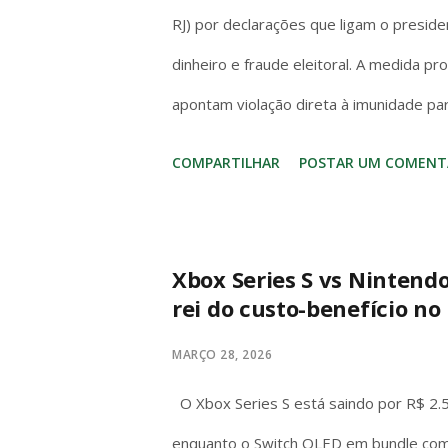
RJ) por declarações que ligam o preside
dinheiro e fraude eleitoral. A medida p
apontam violação direta à imunidade pa
Artigo 53 da Constituição é claro e s
COMPARTILHAR
POSTAR UM COMENT
invioláveis, civil e penalmente, por quai
“quaisquer” abrange todas as manifest
para proteger o livre exercício do mand
Xbox Series S vs Nintend
rei do custo-benefício no 
pessoal, mas garantia institucional do 
deputados debatem temas nacionais sem m
MARÇO 28, 2026
desde que no exercício da função. Diante 
O Xbox Series S está saindo por R$ 2.
enquanto o Switch OLED em bundle com