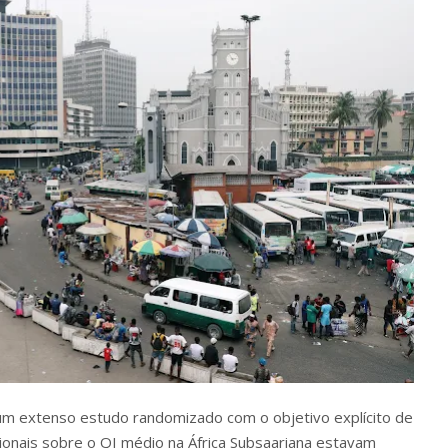
m extenso estudo randomizado com o objetivo explícito de
ionais sobre o QI médio na África Subsaariana estavam