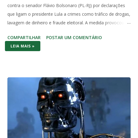
contra o senador Flávio Bolsonaro (PL-RJ) por declarações
que ligam o presidente Lula a crimes como tráfico de drogas,
lavagem de dinheiro e fraude eleitoral. A medida provocou
forte reação no Congresso e entre juristas, que apontam
COMPARTILHAR
POSTAR UM COMENTÁRIO
violação direta à imunidade parlamentar prevista na
LEIA MAIS »
Constituição Federal de 1988. O Artigo 53 da Constituição é
claro e sem ambiguidades: “Os Deputados e Senadores são
invioláveis, civil e penalmente, por quaisquer de suas
opiniões, palavras e votos”. A palavra “quaisquer” abrange
todas as manifestações, sem exceções ou condicionantes,
exatamente para proteger o livre exercício do mandato
parlamentar. Essa imunidade não é privilégio pessoal, mas
garantia institucional do regime democrático. Ela permite que
senadores e deputados debatem temas nacionais sem medo
de retaliação judicial, inclusive fora do plenário, desde que no
exercício da função. Diante da literalidade do texto