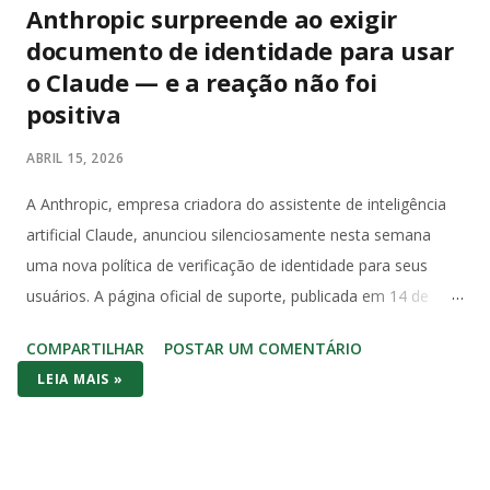
Anthropic surpreende ao exigir
documento de identidade para usar
o Claude — e a reação não foi
positiva
ABRIL 15, 2026
A Anthropic, empresa criadora do assistente de inteligência
artificial Claude, anunciou silenciosamente nesta semana
uma nova política de verificação de identidade para seus
usuários. A página oficial de suporte, publicada em 14 de
abril, informa que a empresa selecionou a Persona Identities
COMPARTILHAR
POSTAR UM COMENTÁRIO
como parceira de verificação — a mesma infraestrutura KYC
LEIA MAIS »
usada por serviços financeiros — e exige passaporte físico,
carteira de motorista ou documento de identidade nacional.
Cópias, identidades digitais e credenciais estudantis não são
aceitas. Uma selfie ao vivo também pode ser solicitada. A