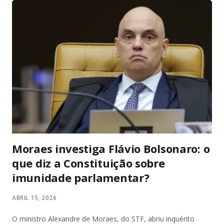
medida, no entanto, não é universal. A Anthropic lançou o
mecanismo de autenticação em alguns casos de uso do
Claude para prevenir abusos, aplicar políticas de uso e
cumprir obrigações legais. A empresa afirma que não utiliza
os dados de verificação para treinar modelos, e que as
informações ficam armazenadas nos servidores da Persona
— não nos sistemas da Anthropic. Claude Ainda assim, a
falta de transparê...
Moraes investiga Flávio Bolsonaro: o
que diz a Constituição sobre
imunidade parlamentar?
ABRIL 15, 2026
O ministro Alexandre de Moraes, do STF, abriu inquérito