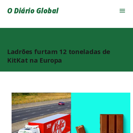
Pular para o conteúdo principal
O Diário Global
Ladrões furtam 12 toneladas de
KitKat na Europa