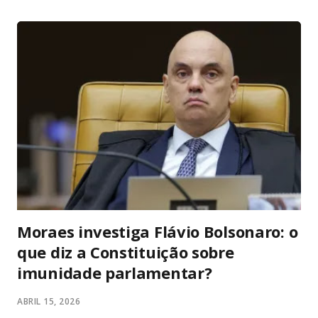
aceitas. Uma selfie ao vivo também pode ser solicitada. A
medida, no entanto, não é universal. A Anthropic lançou o
mecanismo de autenticação em alguns casos de uso do
Claude para prevenir abusos, aplicar políticas de uso e
cumprir obrigações legais. A empresa afirma que não utiliza
os dados de verificação para treinar modelos, e que as
informações ficam armazenadas nos servidores da Persona
— não nos sistemas da Anthropic. Claude Ainda assim, a
falta de transparê...
Moraes investiga Flávio Bolsonaro: o
que diz a Constituição sobre
imunidade parlamentar?
ABRIL 15, 2026