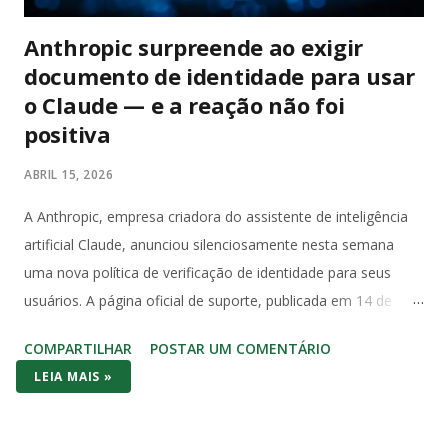
Anthropic surpreende ao exigir
documento de identidade para usar
o Claude — e a reação não foi
positiva
ABRIL 15, 2026
A Anthropic, empresa criadora do assistente de inteligência
artificial Claude, anunciou silenciosamente nesta semana
uma nova política de verificação de identidade para seus
usuários. A página oficial de suporte, publicada em 14 de
abril, informa que a empresa selecionou a Persona Identities
COMPARTILHAR
POSTAR UM COMENTÁRIO
como parceira de verificação — a mesma infraestrutura KYC
LEIA MAIS »
usada por serviços financeiros — e exige passaporte físico,
carteira de motorista ou documento de identidade nacional.
Cópias, identidades digitais e credenciais estudantis não são