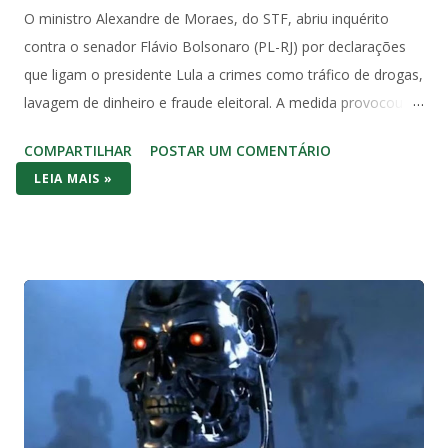
O ministro Alexandre de Moraes, do STF, abriu inquérito
contra o senador Flávio Bolsonaro (PL-RJ) por declarações
que ligam o presidente Lula a crimes como tráfico de drogas,
lavagem de dinheiro e fraude eleitoral. A medida provocou
forte reação no Congresso e entre juristas, que apontam
COMPARTILHAR
POSTAR UM COMENTÁRIO
violação direta à imunidade parlamentar prevista na
LEIA MAIS »
Constituição Federal de 1988. O Artigo 53 da Constituição é
claro e sem ambiguidades: “Os Deputados e Senadores são
invioláveis, civil e penalmente, por quaisquer de suas
opiniões, palavras e votos”. A palavra “quaisquer” abrange
todas as manifestações, sem exceções ou condicionantes,
exatamente para proteger o livre exercício do mandato
parlamentar. Essa imunidade não é privilégio pessoal, mas
garantia institucional do regime democrático. Ela permite que
senadores e deputados debatem temas nacionais sem medo
de retaliação judicial, inclusive fora do plenário, desde que no