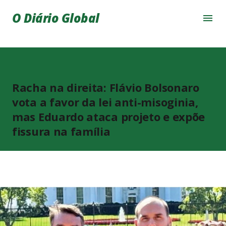
Pular para o conteúdo principal
O Diário Global
Racha na direita: Flávio Bolsonaro
vota a favor da lei anti-misoginia,
mas Eduardo ataca projeto e expõe
fissura na família