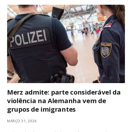
entregar bundle pronto pra jogar na hora. No hardware o
Series S massacra: 1440p/120fps, SSD rápido, Game Pass
com centenas de AAA (Forza, Starfield, Call of Duty) e futuro-
proof pra 2026. O Switch 1 roda em 1080p dock/720p
handheld e o OLED melhora a tela com cores vibrantes e
pretos profundos – mas gráficos de 2017. A diferença? O
Switch é portátil de verdade: você joga no sofá, no ônibus ou
na cama. Series S é só TV. Se você quer Mario, Pokémon
Scarlet/Violet, Zelda Tears of the Kingd...
Merz admite: parte considerável da
violência na Alemanha vem de
grupos de imigrantes
MARÇO 31, 2026