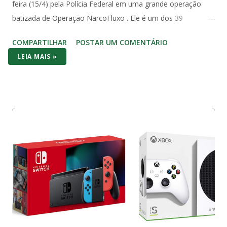
feira (15/4) pela Polícia Federal em uma grande operação
batizada de Operação NarcoFluxo . Ele é um dos 39
investigados com mandado de prisão temporária expedido
COMPARTILHAR
POSTAR UM COMENTÁRIO
pela 5ª Vara Federal de Santos, no litoral paulista. A operação
LEIA MAIS »
investiga um grupo suspeito de lavagem de dinheiro com
movimentação superior a R$ 1,6 bilhão em menos de dois
anos. Segundo a PF, o grupo utilizava um sistema
estruturado para ocultar e dissimular valores, com uso de
empresas, terceiros e até transações com criptoativos, além
de transporte de grandes quantias em dinheiro vivo, com
movimentações no Brasil e no exterior. (Metrópoles) Mais de
200 policiais federais participaram da operação, cumprindo
45 mandados de busca e apreensão e 39 de prisão
temporária. As ações foram realizadas simultaneamente em
múltiplos estados: São Paulo, Rio de Janeiro, Pernambuco,
Espírito Santo, Maranhão, Santa Catarina, Paraná, G...