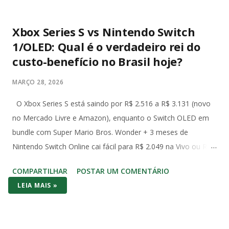
Xbox Series S vs Nintendo Switch
1/OLED: Qual é o verdadeiro rei do
custo-benefício no Brasil hoje?
MARÇO 28, 2026
O Xbox Series S está saindo por R$ 2.516 a R$ 3.131 (novo
no Mercado Livre e Amazon), enquanto o Switch OLED em
bundle com Super Mario Bros. Wonder + 3 meses de
Nintendo Switch Online cai fácil para R$ 2.049 na Vivo ou R$
2.490 com Mario Kart no Amazon. Já o Switch 1 (o modelo
COMPARTILHAR
POSTAR UM COMENTÁRIO
original de 2017) aparece em promoções ainda mais baixas,
LEIA MAIS »
na casa dos R$ 2.000 com jogo incluso. No bolso brasileiro,
os dois consoles brigam cabeça a cabeça no preço de
entrada – mas o Switch (1 ou OLED) costuma vencer por