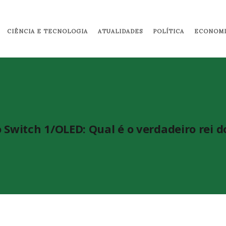
Pular para o conteúdo principal
CIÊNCIA E TECNOLOGIA
ATUALIDADES
POLÍTICA
ECONOMI
 Switch 1/OLED: Qual é o verdadeiro rei d