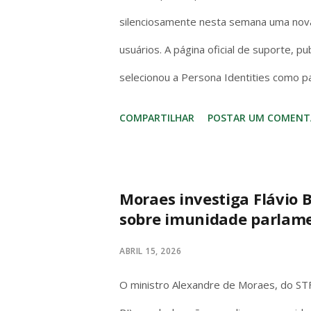
silenciosamente nesta semana uma nova 
usuários. A página oficial de suporte, p
selecionou a Persona Identities como p
usada por serviços financeiros — e exig
COMPARTILHAR
POSTAR UM COMENT
documento de identidade nacional. Cópia
aceitas. Uma selfie ao vivo também pode 
Anthropic lançou o mecanismo de autent
Moraes investiga Flávio B
sobre imunidade parlam
abusos, aplicar políticas de uso e cumpr
dados de verificação para treinar mode
ABRIL 15, 2026
servidores da Persona — não nos sistem
O ministro Alexandre de Moraes, do STF,
transparê...