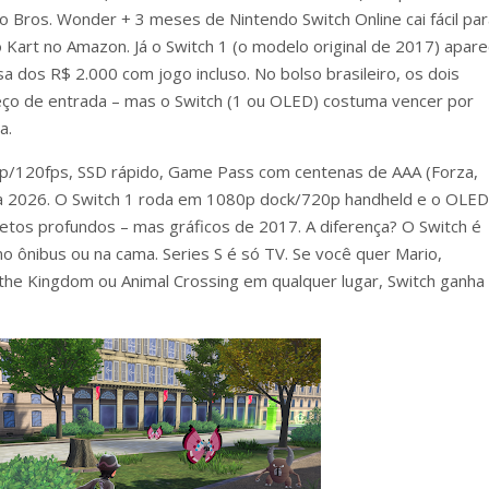
Bros. Wonder + 3 meses de Nintendo Switch Online cai fácil par
 Kart no Amazon. Já o Switch 1 (o modelo original de 2017) apar
 dos R$ 2.000 com jogo incluso. No bolso brasileiro, os dois
eço de entrada – mas o Switch (1 ou OLED) costuma vencer por
a.
p/120fps, SSD rápido, Game Pass com centenas de AAA (Forza,
f pra 2026. O Switch 1 roda em 1080p dock/720p handheld e o OLED
retos profundos – mas gráficos de 2017. A diferença? O Switch é
no ônibus ou na cama. Series S é só TV. Se você quer Mario,
 the Kingdom ou Animal Crossing em qualquer lugar, Switch ganha