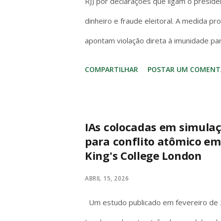
RJ) por declarações que ligam o preside
dinheiro e fraude eleitoral. A medida p
apontam violação direta à imunidade pa
Artigo 53 da Constituição é claro e s
COMPARTILHAR
POSTAR UM COMENT
invioláveis, civil e penalmente, por quai
“quaisquer” abrange todas as manifest
para proteger o livre exercício do mand
IAs colocadas em simulaç
para conflito atômico em
pessoal, mas garantia institucional do 
King's College London
deputados debatem temas nacionais sem m
desde que no exercício da função. Diante 
ABRIL 15, 2026
Um estudo publicado em fevereiro de 2