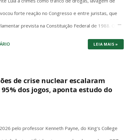
nte Lula a crimes como tráfico de drogas, lavagem de
rovocou forte reação no Congresso e entre juristas, que
rlamentar prevista na Constituição Federal de 1988. O
em ambiguidades: “Os Deputados e Senadores são
ÁRIO
LEIA MAIS »
squer de suas opiniões, palavras e votos”. A palavra
ações, sem exceções ou condicionantes, exatamente
ato parlamentar. Essa imunidade não é privilégio
ões de crise nuclear escalaram
 95% dos jogos, aponta estudo do
regime democrático. Ela permite que senadores e
edo de retaliação judicial, inclusive fora do plenário,
da literalidade do texto constitucional, a abertur...
026 pelo professor Kenneth Payne, do King's College