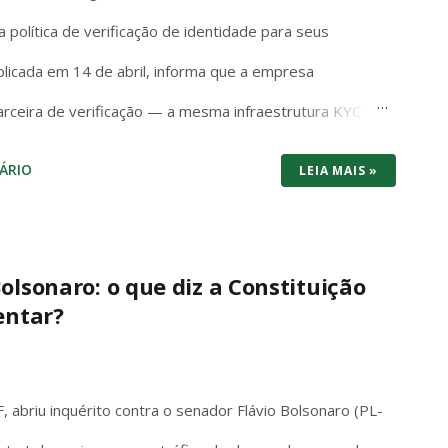
política de verificação de identidade para seus
ublicada em 14 de abril, informa que a empresa
arceira de verificação — a mesma infraestrutura KYC
e passaporte físico, carteira de motorista ou
ÁRIO
LEIA MAIS »
s, identidades digitais e credenciais estudantis não são
ser solicitada. A medida, no entanto, não é universal. A
icação em alguns casos de uso do Claude para prevenir
olsonaro: o que diz a Constituição
entar?
ir obrigações legais. A empresa afirma que não utiliza os
los, e que as informações ficam armazenadas nos
as da Anthropic. Claude Ainda assim, a falta de
 abriu inquérito contra o senador Flávio Bolsonaro (PL-