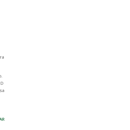
ra
o.
ED
isa
AR