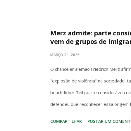
invioláveis, civil e penalmente, por quai
“quaisquer” abrange todas as manifest
para proteger o livre exercício do mand
Merz admite: parte consi
vem de grupos de imigra
pessoal, mas garantia institucional do 
deputados debatem temas nacionais sem m
MARÇO 31, 2026
desde que no exercício da função. Diante 
O chanceler alemão Friedrich Merz afi
"explosão de violência" na sociedade, ta
beachtlicher Teil (parte considerável) 
defendeu que reconhecer essa origem f
relativizar o problema geral de seguran
COMPARTILHAR
POSTAR UM COMENT
Kriminalstatistik (PKS) 2024 do Bunde