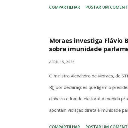
com jogo incluso. No bolso brasileiro, 
COMPARTILHAR
POSTAR UM COMENT
entrada – mas o Switch (1 ou OLED) cos
hora. No hardware o Series S massacra
de AAA (Forza, Starfield, Call of Duty)
Moraes investiga Flávio B
sobre imunidade parlam
dock/720p handheld e o OLED melhora a
gráficos de 2017. A diferença? O Switch 
ABRIL 15, 2026
na cama. Series S é só TV. Se você quer
O ministro Alexandre de Moraes, do STF,
Kingd...
RJ) por declarações que ligam o preside
dinheiro e fraude eleitoral. A medida p
apontam violação direta à imunidade pa
Artigo 53 da Constituição é claro e s
COMPARTILHAR
POSTAR UM COMENT