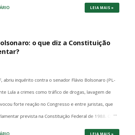
os dois consoles brigam cabeça a cabeça no preço de
ÁRIO
LEIA MAIS »
tuma vencer por entregar bundle pronto pra jogar na
: 1440p/120fps, SSD rápido, Game Pass com centenas
 e futuro-proof pra 2026. O Switch 1 roda em 1080p
olsonaro: o que diz a Constituição
entar?
 tela com cores vibrantes e pretos profundos – mas
é portátil de verdade: você joga no sofá, no ônibus ou
 Mario, Pokémon Scarlet/Violet, Zelda Tears of the
 abriu inquérito contra o senador Flávio Bolsonaro (PL-
nte Lula a crimes como tráfico de drogas, lavagem de
rovocou forte reação no Congresso e entre juristas, que
rlamentar prevista na Constituição Federal de 1988. O
em ambiguidades: “Os Deputados e Senadores são
ÁRIO
LEIA MAIS »