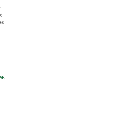
e
 6
es
AR