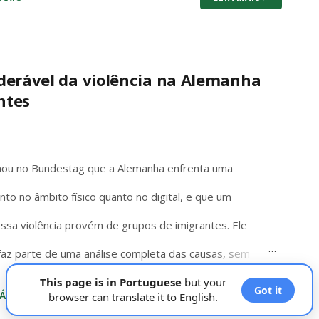
squer de suas opiniões, palavras e votos”. A palavra
ações, sem exceções ou condicionantes, exatamente
ato parlamentar. Essa imunidade não é privilégio
derável da violência na Alemanha
ntes
regime democrático. Ela permite que senadores e
edo de retaliação judicial, inclusive fora do plenário,
da literalidade do texto constitucional, a abertur...
rmou no Bundestag que a Alemanha enfrenta uma
nto no âmbito físico quanto no digital, e que um
dessa violência provém de grupos de imigrantes. Ele
az parte de uma análise completa das causas, sem
ça no país. De acordo com dados da Polizeiliche
This page is in Portuguese
but your
Got it
ÁRIO
browser can translate it to English.
LEIA MAIS »
skriminalamt (BKA), os não alemães representaram 41,8%