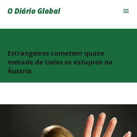
Pular para o conteúdo principal
O Diário Global
Estrangeiros cometem quase
metade de todos os estupros na
Áustria