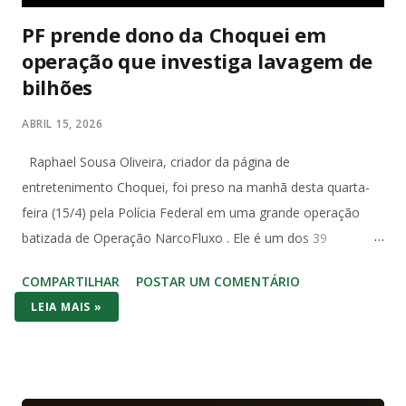
PF prende dono da Choquei em
operação que investiga lavagem de
bilhões
ABRIL 15, 2026
Raphael Sousa Oliveira, criador da página de
entretenimento Choquei, foi preso na manhã desta quarta-
feira (15/4) pela Polícia Federal em uma grande operação
batizada de Operação NarcoFluxo . Ele é um dos 39
investigados com mandado de prisão temporária expedido
COMPARTILHAR
POSTAR UM COMENTÁRIO
pela 5ª Vara Federal de Santos, no litoral paulista. A operação
LEIA MAIS »
investiga um grupo suspeito de lavagem de dinheiro com
movimentação superior a R$ 1,6 bilhão em menos de dois
anos. Segundo a PF, o grupo utilizava um sistema
estruturado para ocultar e dissimular valores, com uso de