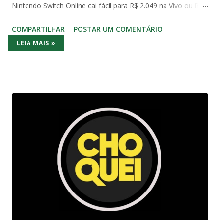
Nintendo Switch Online cai fácil para R$ 2.049 na Vivo ou R$
2.490 com Mario Kart no Amazon. Já o Switch 1 (o modelo
COMPARTILHAR
POSTAR UM COMENTÁRIO
original de 2017) aparece em promoções ainda mais baixas,
LEIA MAIS »
na casa dos R$ 2.000 com jogo incluso. No bolso brasileiro,
os dois consoles brigam cabeça a cabeça no preço de
entrada – mas o Switch (1 ou OLED) costuma vencer por
entregar bundle pronto pra jogar na hora. No hardware o
Series S massacra: 1440p/120fps, SSD rápido, Game Pass
com centenas de AAA (Forza, Starfield, Call of Duty) e futuro-
proof pra 2026. O Switch 1 roda em 1080p dock/720p
handheld e o OLED melhora a tela com cores vibrantes e
pretos profundos – mas gráficos de 2017. A diferença? O
Switch é portátil de verdade: você joga no sofá, no ônibus ou
na cama. Series S é só TV. Se você quer Mario, Pokémon
Scarlet/Violet, Zelda Tears of the Kingd...