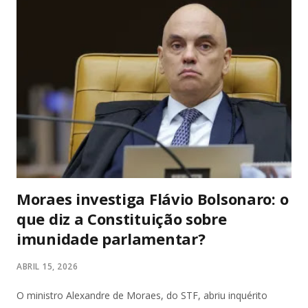
empresas, terceiros e até transações com criptoativos, além
de transporte de grandes quantias em dinheiro vivo, com
movimentações no Brasil e no exterior. (Metrópoles) Mais de
200 policiais federais participaram da operação, cumprindo
45 mandados de busca e apreensão e 39 de prisão
temporária. As ações foram realizadas simultaneamente em
múltiplos estados: São Paulo, Rio de Janeiro, Pernambuco,
Espírito Santo, Maranhão, Santa Catarina, Paraná, G...
Moraes investiga Flávio Bolsonaro: o
que diz a Constituição sobre
imunidade parlamentar?
ABRIL 15, 2026
O ministro Alexandre de Moraes, do STF, abriu inquérito