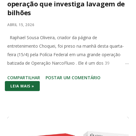
operação que investiga lavagem de
bilhões
ABRIL 15, 2026
Raphael Sousa Oliveira, criador da página de
entretenimento Choquei, foi preso na manhã desta quarta-
feira (15/4) pela Polícia Federal em uma grande operação
batizada de Operação NarcoFluxo . Ele é um dos 39
investigados com mandado de prisão temporária expedido
COMPARTILHAR
POSTAR UM COMENTÁRIO
pela 5ª Vara Federal de Santos, no litoral paulista. A operação
LEIA MAIS »
investiga um grupo suspeito de lavagem de dinheiro com
movimentação superior a R$ 1,6 bilhão em menos de dois
anos. Segundo a PF, o grupo utilizava um sistema
estruturado para ocultar e dissimular valores, com uso de
empresas, terceiros e até transações com criptoativos, além
de transporte de grandes quantias em dinheiro vivo, com