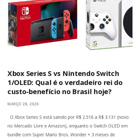
movimentações no Brasil e no exterior. (Metrópoles) Mais de
200 policiais federais participaram da operação, cumprindo
45 mandados de busca e apreensão e 39 de prisão
temporária. As ações foram realizadas simultaneamente em
múltiplos estados: São Paulo, Rio de Janeiro, Pernambuco,
Espírito Santo, Maranhão, Santa Catarina, Paraná, G...
Xbox Series S vs Nintendo Switch
1/OLED: Qual é o verdadeiro rei do
custo-benefício no Brasil hoje?
MARÇO 28, 2026
O Xbox Series S está saindo por R$ 2.516 a R$ 3.131 (novo
no Mercado Livre e Amazon), enquanto o Switch OLED em
bundle com Super Mario Bros. Wonder + 3 meses de