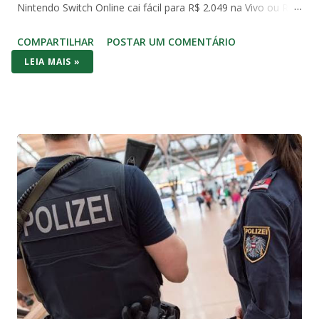
Nintendo Switch Online cai fácil para R$ 2.049 na Vivo ou R$
2.490 com Mario Kart no Amazon. Já o Switch 1 (o modelo
COMPARTILHAR
POSTAR UM COMENTÁRIO
original de 2017) aparece em promoções ainda mais baixas,
LEIA MAIS »
na casa dos R$ 2.000 com jogo incluso. No bolso brasileiro,
os dois consoles brigam cabeça a cabeça no preço de
entrada – mas o Switch (1 ou OLED) costuma vencer por
entregar bundle pronto pra jogar na hora. No hardware o
Series S massacra: 1440p/120fps, SSD rápido, Game Pass
com centenas de AAA (Forza, Starfield, Call of Duty) e futuro-
proof pra 2026. O Switch 1 roda em 1080p dock/720p
handheld e o OLED melhora a tela com cores vibrantes e
pretos profundos – mas gráficos de 2017. A diferença? O
Switch é portátil de verdade: você joga no sofá, no ônibus ou
na cama. Series S é só TV. Se você quer Mario, Pokémon
Scarlet/Violet, Zelda Tears of the Kingd...