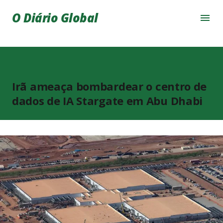
Pular para o conteúdo principal
O Diário Global
Irã ameaça bombardear o centro de
dados de IA Stargate em Abu Dhabi