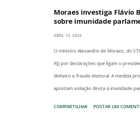
de AAA (Forza, Starfield, Call of Duty)
Moraes investiga Flávio B
sobre imunidade parlam
dock/720p handheld e o OLED melhora a
gráficos de 2017. A diferença? O Switch 
ABRIL 15, 2026
na cama. Series S é só TV. Se você quer
O ministro Alexandre de Moraes, do STF,
Kingd...
RJ) por declarações que ligam o preside
dinheiro e fraude eleitoral. A medida p
apontam violação direta à imunidade pa
Artigo 53 da Constituição é claro e s
COMPARTILHAR
POSTAR UM COMENT
invioláveis, civil e penalmente, por quai
“quaisquer” abrange todas as manifest
para proteger o livre exercício do mand