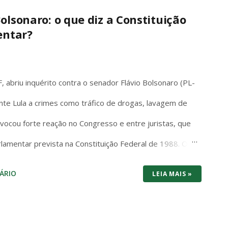
 e futuro-proof pra 2026. O Switch 1 roda em 1080p
olsonaro: o que diz a Constituição
entar?
 tela com cores vibrantes e pretos profundos – mas
é portátil de verdade: você joga no sofá, no ônibus ou
 Mario, Pokémon Scarlet/Violet, Zelda Tears of the
 abriu inquérito contra o senador Flávio Bolsonaro (PL-
nte Lula a crimes como tráfico de drogas, lavagem de
rovocou forte reação no Congresso e entre juristas, que
rlamentar prevista na Constituição Federal de 1988. O
em ambiguidades: “Os Deputados e Senadores são
ÁRIO
LEIA MAIS »
squer de suas opiniões, palavras e votos”. A palavra
ações, sem exceções ou condicionantes, exatamente
ato parlamentar. Essa imunidade não é privilégio