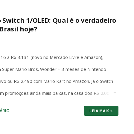
o Switch 1/OLED: Qual é o verdadeiro
Brasil hoje?
516 a R$ 3.131 (novo no Mercado Livre e Amazon),
 Super Mario Bros. Wonder + 3 meses de Nintendo
 Vivo ou R$ 2.490 com Mario Kart no Amazon. Já o Switch
em promoções ainda mais baixas, na casa dos R$ 2.000
os dois consoles brigam cabeça a cabeça no preço de
ÁRIO
LEIA MAIS »
tuma vencer por entregar bundle pronto pra jogar na
: 1440p/120fps, SSD rápido, Game Pass com centenas