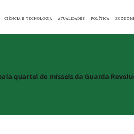
Pular para o conteúdo principal
CIÊNCIA E TECNOLOGIA
ATUALIDADES
POLÍTICA
ECONOMI
abala quartel de mísseis da Guarda Revolu