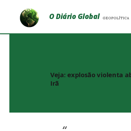
O Diário Global
GEOPOLÍTICA
Veja: explosão violenta 
Irã