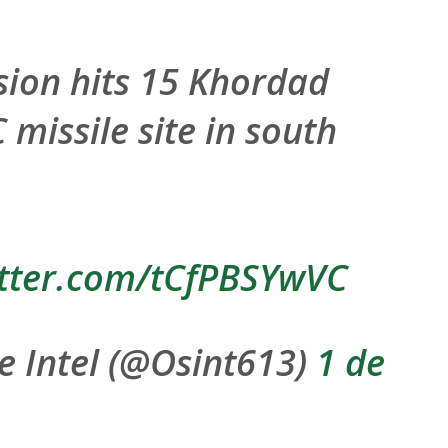
sion hits 15 Khordad
 missile site in south
itter.com/tCfPBSYwVC
 Intel (@Osint613)
1 de