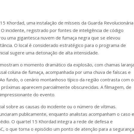
l 15 Khordad, uma instalação de mísseis da Guarda Revolucionária
. O incidente, registrado por fontes de inteligência de código
gerou uma gigantesca nuvem de fumaça negra que se elevou
stância. O local é considerado estratégico para o programa de
 inicial sugere uma detonação de alta intensidade.
s mostram o momento dramático da explosão, com chamas laranj
ssal coluna de fumaça, acompanhada por uma chuva de faíscas e
 Ao fundo, o cenário montanhoso típico da região contrasta com o
s próximas aparecem parcialmente obscurecidas. A filmagem, de
 impressionante do evento.
al sobre as causas do incidente ou o número de vítimas.
onunciaram publicamente, enquanto analistas acompanham o caso 
édio. O quartel 15 Khordad integra a rede de defesa e
 o que torna o episódio um ponto de atenção para a segurança