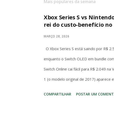
Mais populares da semana
Xbox Series S vs Nintend
rei do custo-benefício no 
MARÇO 28, 2026
O Xbox Series S está saindo por R$ 2.
enquanto o Switch OLED em bundle com
Switch Online cai fácil para R$ 2.049 na
1 (o modelo original de 2017) aparece 
com jogo incluso. No bolso brasileiro, 
COMPARTILHAR
POSTAR UM COMENT
entrada – mas o Switch (1 ou OLED) cos
hora. No hardware o Series S massacra