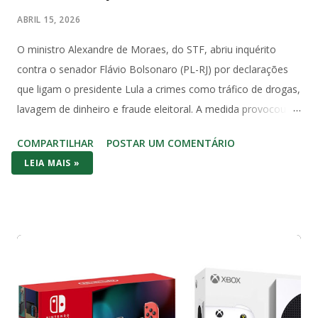
ABRIL 15, 2026
O ministro Alexandre de Moraes, do STF, abriu inquérito
contra o senador Flávio Bolsonaro (PL-RJ) por declarações
que ligam o presidente Lula a crimes como tráfico de drogas,
lavagem de dinheiro e fraude eleitoral. A medida provocou
forte reação no Congresso e entre juristas, que apontam
COMPARTILHAR
POSTAR UM COMENTÁRIO
violação direta à imunidade parlamentar prevista na
LEIA MAIS »
Constituição Federal de 1988. O Artigo 53 da Constituição é
claro e sem ambiguidades: “Os Deputados e Senadores são
invioláveis, civil e penalmente, por quaisquer de suas
opiniões, palavras e votos”. A palavra “quaisquer” abrange
todas as manifestações, sem exceções ou condicionantes,
exatamente para proteger o livre exercício do mandato
parlamentar. Essa imunidade não é privilégio pessoal, mas
garantia institucional do regime democrático. Ela permite que