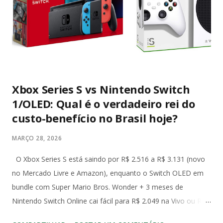
senadores e deputados debatem temas nacionais sem medo
de retaliação judicial, inclusive fora do plenário, desde que no
exercício da função. Diante da literalidade do texto
constitucional, a abertur...
Xbox Series S vs Nintendo Switch
1/OLED: Qual é o verdadeiro rei do
custo-benefício no Brasil hoje?
MARÇO 28, 2026
O Xbox Series S está saindo por R$ 2.516 a R$ 3.131 (novo
no Mercado Livre e Amazon), enquanto o Switch OLED em
bundle com Super Mario Bros. Wonder + 3 meses de
Nintendo Switch Online cai fácil para R$ 2.049 na Vivo ou R$
2.490 com Mario Kart no Amazon. Já o Switch 1 (o modelo