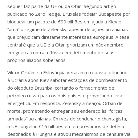
sequer faz parte da UE ou da Otan. Segundo artigo
publicado no ZeroHedge, Bruxelas “odeia” Budapeste por
bloquear um pacote de €90 bilhões em ajuda a Kiev e
“ama” o regime de Zelensky, apesar de ações ucranianas
que prejudicam diretamente interesses europeus. A tese
central é que a UE e a Otan priorizam um não-membro
em guerra contra a Rússia em detrimento de seus
próprios aliados soberanos.
Viktor Orbán e a Eslováquia vetaram o repasse bilionário
à Ucrânia após Kiev sabotar estações de bombeamento
do oleoduto Druzhba, cortando o fornecimento de
petróleo russo para os dois países e provocando crise
energética. Em resposta, Zelensky ameaçou Orbán de
morte, prometendo entregar seu endereço às “forças
armadas” ucranianas. Em vez de condenar o chantagista,
a UE congelou €16 bilhões em empréstimos de defesa
destinados à Hungria e ativou mecanismos de censura via