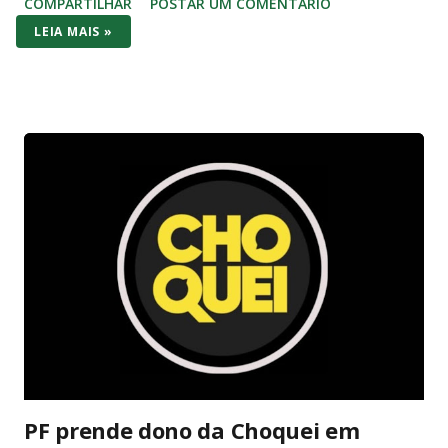
COMPARTILHAR
POSTAR UM COMENTÁRIO
original de 2017) aparece em promoções ainda mais baixas,
LEIA MAIS »
na casa dos R$ 2.000 com jogo incluso. No bolso brasileiro,
os dois consoles brigam cabeça a cabeça no preço de
entrada – mas o Switch (1 ou OLED) costuma vencer por
entregar bundle pronto pra jogar na hora. No hardware o
Series S massacra: 1440p/120fps, SSD rápido, Game Pass
com centenas de AAA (Forza, Starfield, Call of Duty) e futuro-
proof pra 2026. O Switch 1 roda em 1080p dock/720p
handheld e o OLED melhora a tela com cores vibrantes e
pretos profundos – mas gráficos de 2017. A diferença? O
Switch é portátil de verdade: você joga no sofá, no ônibus ou
na cama. Series S é só TV. Se você quer Mario, Pokémon
Scarlet/Violet, Zelda Tears of the Kingd...
PF prende dono da Choquei em