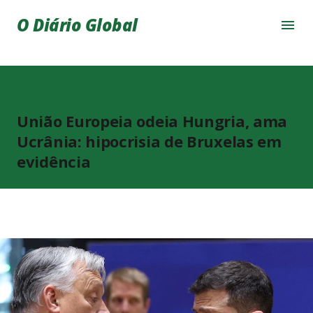
Pular para o conteúdo principal
O Diário Global
União Europeia odeia Hungria, ama
Ucrânia: hipocrisia de Bruxelas em
evidência