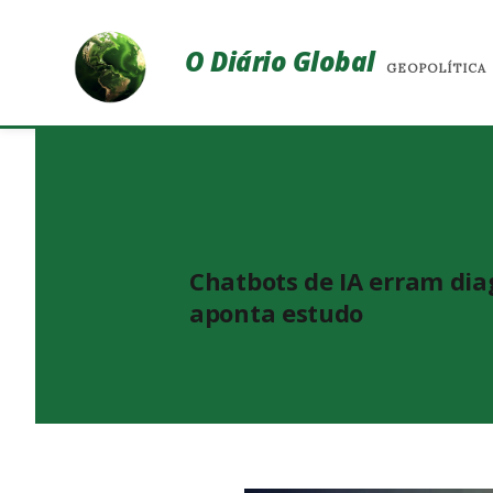
O Diário Global
GEOPOLÍTICA
Chatbots de IA erram dia
aponta estudo