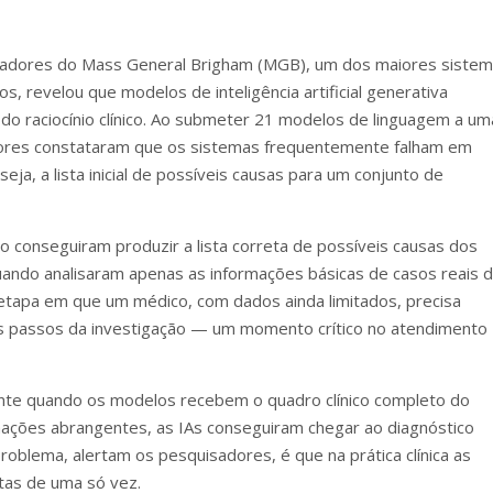
adores do Mass General Brigham (MGB), um dos maiores siste
 revelou que modelos de inteligência artificial generativa
l do raciocínio clínico. Ao submeter 21 modelos de linguagem a um
sadores constataram que os sistemas frequentemente falham em
eja, a lista inicial de possíveis causas para um conjunto de
o conseguiram produzir a lista correta de possíveis causas dos
ndo analisaram apenas as informações básicas de casos reais 
a etapa em que um médico, com dados ainda limitados, precisa
os passos da investigação — um momento crítico no atendimento
nte quando os modelos recebem o quadro clínico completo do
mações abrangentes, as IAs conseguiram chegar ao diagnóstico
oblema, alertam os pesquisadores, é que na prática clínica as
as de uma só vez.