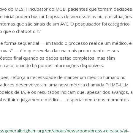
cutivo do MESH Incubator do MGB, pacientes que tomam decisões
 inicial podem buscar biópsias desnecessárias ou, em situações
intomas que são sinais de um AVC. O pesquisador foi categórico:
 que o chatbot diz."
de forma sequencial — imitando o processo real de um médico, e
vas" — é o que revela a lacuna mais preocupante: esses
stico final quando os dados estão completos, mas têm
 um caso, quando há poucas informações disponíveis.
Open, reforça a necessidade de manter um médico humano no
quisadores desenvolveram uma nova métrica chamada PrIME-LLM
modelos de IA, e os resultados indicam que, apesar dos avanços, a
 substituir o julgamento médico — especialmente nos momentos
ssgeneralbrigham.org/en/about/newsroom/press-releases/ai-