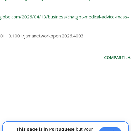
globe.com/2026/04/13/business/chatgpt-medical-advice-mass-
 DOI 10.1001/jamanetworkopen.2026.4003
COMPARTILH
This page is in Portuguese
but your