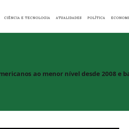
Pular para o conteúdo principal
CIÊNCIA E TECNOLOGIA
ATUALIDADES
POLÍTICA
ECONOMI
mericanos ao menor nível desde 2008 e b