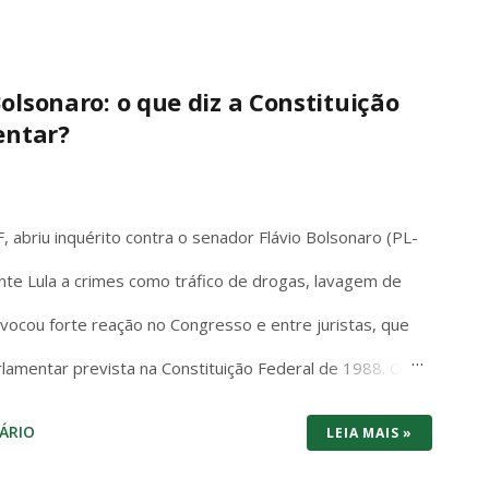
olsonaro: o que diz a Constituição
entar?
 abriu inquérito contra o senador Flávio Bolsonaro (PL-
nte Lula a crimes como tráfico de drogas, lavagem de
rovocou forte reação no Congresso e entre juristas, que
rlamentar prevista na Constituição Federal de 1988. O
em ambiguidades: “Os Deputados e Senadores são
ÁRIO
LEIA MAIS »
squer de suas opiniões, palavras e votos”. A palavra