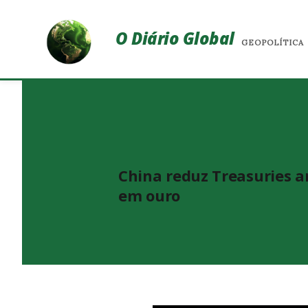
O Diário Global
GEOPOLÍTICA
China reduz Treasuries a
em ouro