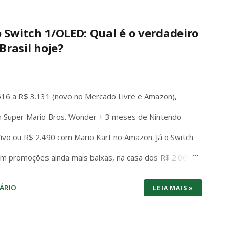
ações, sem exceções ou condicionantes, exatamente
ato parlamentar. Essa imunidade não é privilégio
o Switch 1/OLED: Qual é o verdadeiro
Brasil hoje?
regime democrático. Ela permite que senadores e
edo de retaliação judicial, inclusive fora do plenário,
da literalidade do texto constitucional, a abertur...
516 a R$ 3.131 (novo no Mercado Livre e Amazon),
 Super Mario Bros. Wonder + 3 meses de Nintendo
 Vivo ou R$ 2.490 com Mario Kart no Amazon. Já o Switch
em promoções ainda mais baixas, na casa dos R$ 2.000
os dois consoles brigam cabeça a cabeça no preço de
ÁRIO
LEIA MAIS »
tuma vencer por entregar bundle pronto pra jogar na
: 1440p/120fps, SSD rápido, Game Pass com centenas