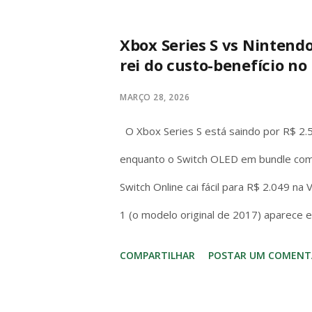
“quaisquer” abrange todas as manifest
para proteger o livre exercício do mand
Xbox Series S vs Nintend
rei do custo-benefício no 
pessoal, mas garantia institucional do 
deputados debatem temas nacionais sem m
MARÇO 28, 2026
desde que no exercício da função. Diante 
O Xbox Series S está saindo por R$ 2.
enquanto o Switch OLED em bundle com
Switch Online cai fácil para R$ 2.049 na
1 (o modelo original de 2017) aparece 
com jogo incluso. No bolso brasileiro, 
COMPARTILHAR
POSTAR UM COMENT
entrada – mas o Switch (1 ou OLED) cos
hora. No hardware o Series S massacra