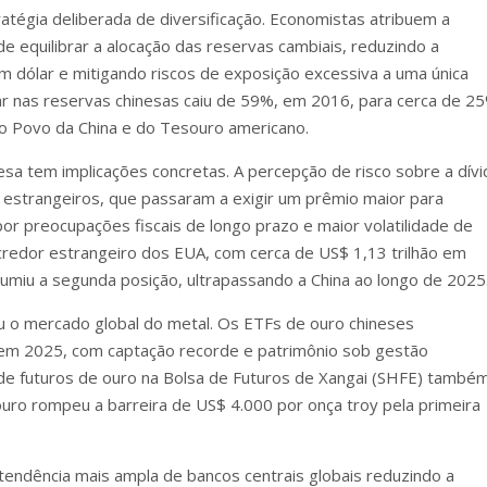
atégia deliberada de diversificação. Economistas atribuem a
e equilibrar a alocação das reservas cambiais, reduzindo a
 dólar e mitigando riscos de exposição excessiva a uma única
ar nas reservas chinesas caiu de 59%, em 2016, para cerca de 2
o Povo da China e do Tesouro americano.
esa tem implicações concretas. A percepção de risco sobre a dívi
 estrangeiros, que passaram a exigir um prêmio maior para
r preocupações fiscais de longo prazo e maior volatilidade de
redor estrangeiro dos EUA, com cerca de US$ 1,13 trilhão em
umiu a segunda posição, ultrapassando a China ao longo de 2025
u o mercado global do metal. Os ETFs de ouro chineses
a em 2025, com captação recorde e patrimônio sob gestão
e futuros de ouro na Bolsa de Futuros de Xangai (SHFE) també
ouro rompeu a barreira de US$ 4.000 por onça troy pela primeira
endência mais ampla de bancos centrais globais reduzindo a