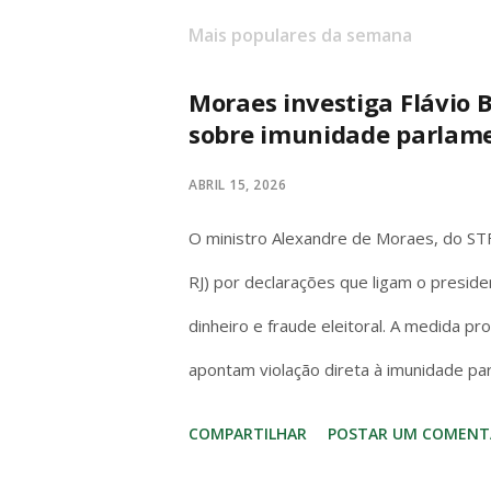
Mais populares da semana
Moraes investiga Flávio B
sobre imunidade parlam
ABRIL 15, 2026
O ministro Alexandre de Moraes, do STF,
RJ) por declarações que ligam o preside
dinheiro e fraude eleitoral. A medida p
apontam violação direta à imunidade pa
Artigo 53 da Constituição é claro e s
COMPARTILHAR
POSTAR UM COMENT
invioláveis, civil e penalmente, por quai