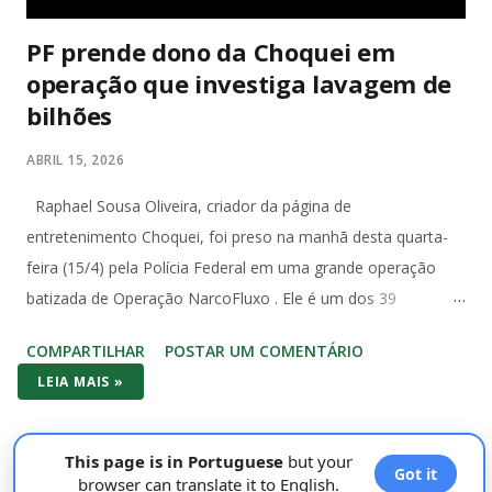
PF prende dono da Choquei em
operação que investiga lavagem de
bilhões
ABRIL 15, 2026
Raphael Sousa Oliveira, criador da página de
entretenimento Choquei, foi preso na manhã desta quarta-
feira (15/4) pela Polícia Federal em uma grande operação
batizada de Operação NarcoFluxo . Ele é um dos 39
investigados com mandado de prisão temporária expedido
COMPARTILHAR
POSTAR UM COMENTÁRIO
pela 5ª Vara Federal de Santos, no litoral paulista. A operação
LEIA MAIS »
investiga um grupo suspeito de lavagem de dinheiro com
movimentação superior a R$ 1,6 bilhão em menos de dois
anos. Segundo a PF, o grupo utilizava um sistema
This page is in Portuguese
but your
Got it
estruturado para ocultar e dissimular valores, com uso de
browser can translate it to English.