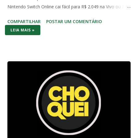
Nintendo Switch Online cai fácil para R$ 2.049 na Vivo ou R$
2.490 com Mario Kart no Amazon. Já o Switch 1 (o modelo
COMPARTILHAR
POSTAR UM COMENTÁRIO
original de 2017) aparece em promoções ainda mais baixas,
LEIA MAIS »
na casa dos R$ 2.000 com jogo incluso. No bolso brasileiro,
os dois consoles brigam cabeça a cabeça no preço de
entrada – mas o Switch (1 ou OLED) costuma vencer por
entregar bundle pronto pra jogar na hora. No hardware o
Series S massacra: 1440p/120fps, SSD rápido, Game Pass
com centenas de AAA (Forza, Starfield, Call of Duty) e futuro-
proof pra 2026. O Switch 1 roda em 1080p dock/720p
handheld e o OLED melhora a tela com cores vibrantes e
pretos profundos – mas gráficos de 2017. A diferença? O
Switch é portátil de verdade: você joga no sofá, no ônibus ou
na cama. Series S é só TV. Se você quer Mario, Pokémon
Scarlet/Violet, Zelda Tears of the Kingd...