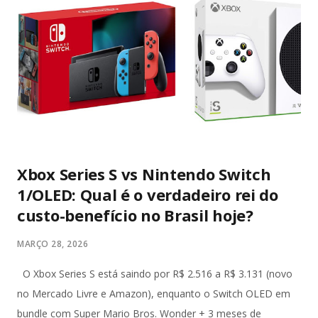
parlamentar. Essa imunidade não é privilégio pessoal, mas
garantia institucional do regime democrático. Ela permite que
senadores e deputados debatem temas nacionais sem medo
de retaliação judicial, inclusive fora do plenário, desde que no
exercício da função. Diante da literalidade do texto
constitucional, a abertur...
Xbox Series S vs Nintendo Switch
1/OLED: Qual é o verdadeiro rei do
custo-benefício no Brasil hoje?
MARÇO 28, 2026
O Xbox Series S está saindo por R$ 2.516 a R$ 3.131 (novo
no Mercado Livre e Amazon), enquanto o Switch OLED em
bundle com Super Mario Bros. Wonder + 3 meses de