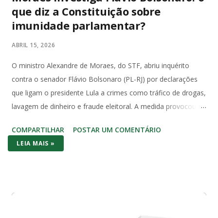
que diz a Constituição sobre
imunidade parlamentar?
ABRIL 15, 2026
O ministro Alexandre de Moraes, do STF, abriu inquérito
contra o senador Flávio Bolsonaro (PL-RJ) por declarações
que ligam o presidente Lula a crimes como tráfico de drogas,
lavagem de dinheiro e fraude eleitoral. A medida provocou
forte reação no Congresso e entre juristas, que apontam
COMPARTILHAR
POSTAR UM COMENTÁRIO
violação direta à imunidade parlamentar prevista na
LEIA MAIS »
Constituição Federal de 1988. O Artigo 53 da Constituição é
claro e sem ambiguidades: “Os Deputados e Senadores são
invioláveis, civil e penalmente, por quaisquer de suas
opiniões, palavras e votos”. A palavra “quaisquer” abrange
todas as manifestações, sem exceções ou condicionantes,
exatamente para proteger o livre exercício do mandato