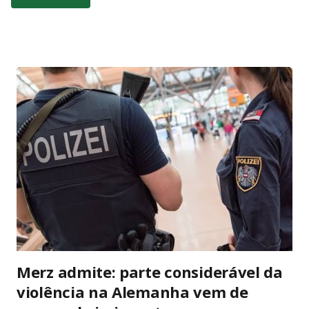
Constituição Federal de 1988. O Artigo 53 da Constituição é
claro e sem ambiguidades: “Os Deputados e Senadores são
invioláveis, civil e penalmente, por quaisquer de suas
opiniões, palavras e votos”. A palavra “quaisquer” abrange
todas as manifestações, sem exceções ou condicionantes,
exatamente para proteger o livre exercício do mandato
parlamentar. Essa imunidade não é privilégio pessoal, mas
garantia institucional do regime democrático. Ela permite que
senadores e deputados debatem temas nacionais sem medo
de retaliação judicial, inclusive fora do plenário, desde que no
exercício da função. Diante da literalidade do texto
constitucional, a abertur...
Merz admite: parte considerável da
violência na Alemanha vem de