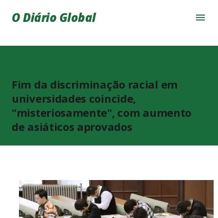
Pular para o conteúdo principal
O Diário Global
Fim da discriminação racial em
universidades coincide,
"misteriosamente", com aumento
de asiáticos aprovados