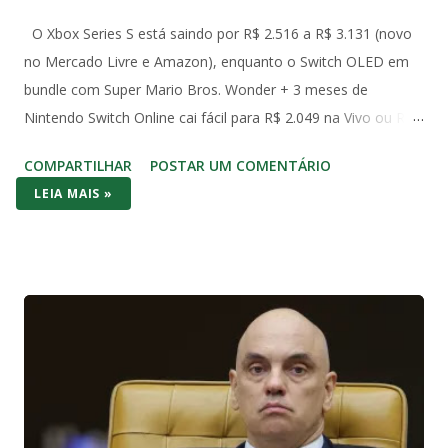
O Xbox Series S está saindo por R$ 2.516 a R$ 3.131 (novo
no Mercado Livre e Amazon), enquanto o Switch OLED em
bundle com Super Mario Bros. Wonder + 3 meses de
Nintendo Switch Online cai fácil para R$ 2.049 na Vivo ou R$
2.490 com Mario Kart no Amazon. Já o Switch 1 (o modelo
COMPARTILHAR
POSTAR UM COMENTÁRIO
original de 2017) aparece em promoções ainda mais baixas,
LEIA MAIS »
na casa dos R$ 2.000 com jogo incluso. No bolso brasileiro,
os dois consoles brigam cabeça a cabeça no preço de
entrada – mas o Switch (1 ou OLED) costuma vencer por
entregar bundle pronto pra jogar na hora. No hardware o
Series S massacra: 1440p/120fps, SSD rápido, Game Pass
com centenas de AAA (Forza, Starfield, Call of Duty) e futuro-
proof pra 2026. O Switch 1 roda em 1080p dock/720p
handheld e o OLED melhora a tela com cores vibrantes e
pretos profundos – mas gráficos de 2017. A diferença? O