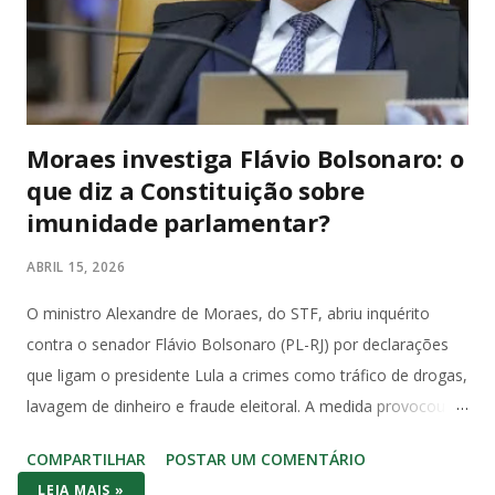
Switch é portátil de verdade: você joga no sofá, no ônibus ou
na cama. Series S é só TV. Se você quer Mario, Pokémon
Scarlet/Violet, Zelda Tears of the Kingd...
Moraes investiga Flávio Bolsonaro: o
que diz a Constituição sobre
imunidade parlamentar?
ABRIL 15, 2026
O ministro Alexandre de Moraes, do STF, abriu inquérito
contra o senador Flávio Bolsonaro (PL-RJ) por declarações
que ligam o presidente Lula a crimes como tráfico de drogas,
lavagem de dinheiro e fraude eleitoral. A medida provocou
forte reação no Congresso e entre juristas, que apontam
COMPARTILHAR
POSTAR UM COMENTÁRIO
violação direta à imunidade parlamentar prevista na
LEIA MAIS »