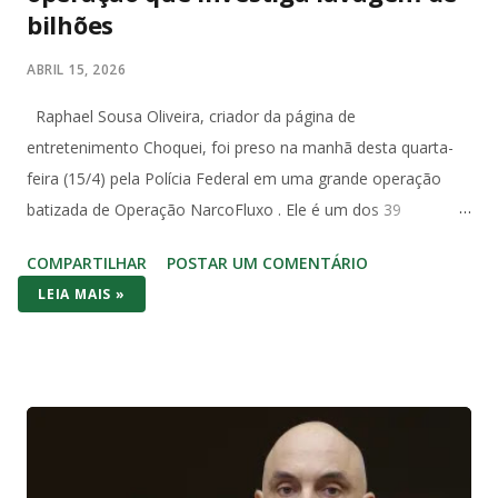
bilhões
ABRIL 15, 2026
Raphael Sousa Oliveira, criador da página de
entretenimento Choquei, foi preso na manhã desta quarta-
feira (15/4) pela Polícia Federal em uma grande operação
batizada de Operação NarcoFluxo . Ele é um dos 39
investigados com mandado de prisão temporária expedido
COMPARTILHAR
POSTAR UM COMENTÁRIO
pela 5ª Vara Federal de Santos, no litoral paulista. A operação
LEIA MAIS »
investiga um grupo suspeito de lavagem de dinheiro com
movimentação superior a R$ 1,6 bilhão em menos de dois
anos. Segundo a PF, o grupo utilizava um sistema
estruturado para ocultar e dissimular valores, com uso de
empresas, terceiros e até transações com criptoativos, além
de transporte de grandes quantias em dinheiro vivo, com
movimentações no Brasil e no exterior. (Metrópoles) Mais de