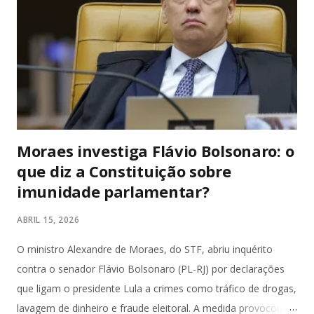
200 policiais federais participaram da operação, cumprindo
45 mandados de busca e apreensão e 39 de prisão
temporária. As ações foram realizadas simultaneamente em
múltiplos estados: São Paulo, Rio de Janeiro, Pernambuco,
Espírito Santo, Maranhão, Santa Catarina, Paraná, G...
Moraes investiga Flávio Bolsonaro: o
que diz a Constituição sobre
imunidade parlamentar?
ABRIL 15, 2026
O ministro Alexandre de Moraes, do STF, abriu inquérito
contra o senador Flávio Bolsonaro (PL-RJ) por declarações
que ligam o presidente Lula a crimes como tráfico de drogas,
lavagem de dinheiro e fraude eleitoral. A medida provocou