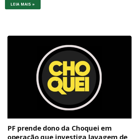
LEIA MAIS »
na casa dos R$ 2.000 com jogo incluso. No bolso brasileiro,
os dois consoles brigam cabeça a cabeça no preço de
entrada – mas o Switch (1 ou OLED) costuma vencer por
entregar bundle pronto pra jogar na hora. No hardware o
Series S massacra: 1440p/120fps, SSD rápido, Game Pass
com centenas de AAA (Forza, Starfield, Call of Duty) e futuro-
proof pra 2026. O Switch 1 roda em 1080p dock/720p
handheld e o OLED melhora a tela com cores vibrantes e
pretos profundos – mas gráficos de 2017. A diferença? O
Switch é portátil de verdade: você joga no sofá, no ônibus ou
na cama. Series S é só TV. Se você quer Mario, Pokémon
Scarlet/Violet, Zelda Tears of the Kingd...
PF prende dono da Choquei em
operação que investiga lavagem de