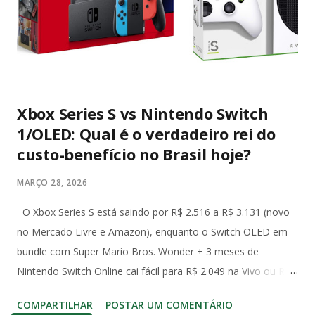
Xbox Series S vs Nintendo Switch
1/OLED: Qual é o verdadeiro rei do
custo-benefício no Brasil hoje?
MARÇO 28, 2026
O Xbox Series S está saindo por R$ 2.516 a R$ 3.131 (novo
no Mercado Livre e Amazon), enquanto o Switch OLED em
bundle com Super Mario Bros. Wonder + 3 meses de
Nintendo Switch Online cai fácil para R$ 2.049 na Vivo ou R$
2.490 com Mario Kart no Amazon. Já o Switch 1 (o modelo
COMPARTILHAR
POSTAR UM COMENTÁRIO
original de 2017) aparece em promoções ainda mais baixas,