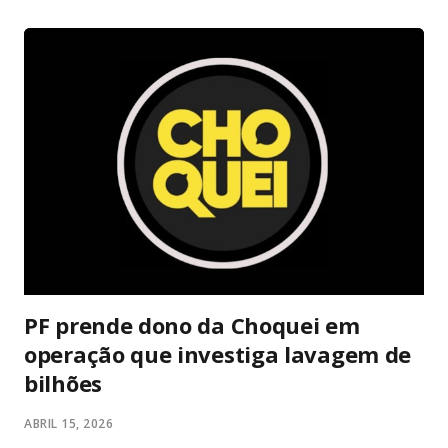
entregar bundle pronto pra jogar na hora. No hardware o
Series S massacra: 1440p/120fps, SSD rápido, Game Pass
com centenas de AAA (Forza, Starfield, Call of Duty) e futuro-
proof pra 2026. O Switch 1 roda em 1080p dock/720p
handheld e o OLED melhora a tela com cores vibrantes e
pretos profundos – mas gráficos de 2017. A diferença? O
Switch é portátil de verdade: você joga no sofá, no ônibus ou
na cama. Series S é só TV. Se você quer Mario, Pokémon
Scarlet/Violet, Zelda Tears of the Kingd...
PF prende dono da Choquei em
operação que investiga lavagem de
bilhões
ABRIL 15, 2026