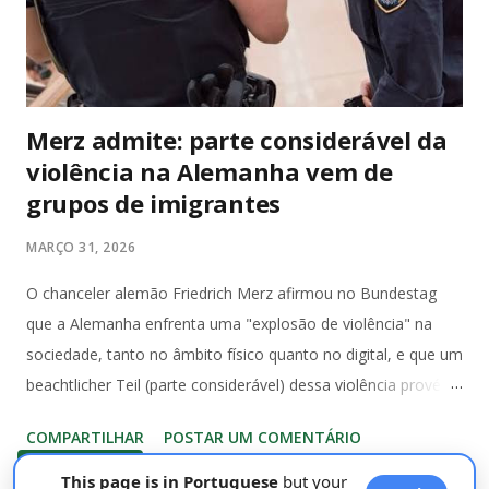
múltiplos estados: São Paulo, Rio de Janeiro, Pernambuco,
Espírito Santo, Maranhão, Santa Catarina, Paraná, G...
Merz admite: parte considerável da
violência na Alemanha vem de
grupos de imigrantes
MARÇO 31, 2026
O chanceler alemão Friedrich Merz afirmou no Bundestag
que a Alemanha enfrenta uma "explosão de violência" na
sociedade, tanto no âmbito físico quanto no digital, e que um
beachtlicher Teil (parte considerável) dessa violência provém
de grupos de imigrantes. Ele defendeu que reconhecer essa
COMPARTILHAR
POSTAR UM COMENTÁRIO
origem faz parte de uma análise completa das causas, sem
LEIA MAIS »
relativizar o problema geral de segurança no país. De acordo
This page is in Portuguese
but your