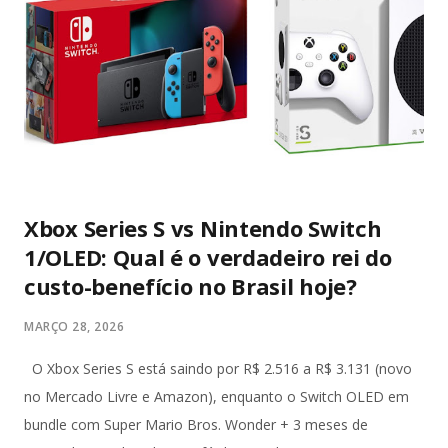
movimentações no Brasil e no exterior. (Metrópoles) Mais de
200 policiais federais participaram da operação, cumprindo
45 mandados de busca e apreensão e 39 de prisão
temporária. As ações foram realizadas simultaneamente em
múltiplos estados: São Paulo, Rio de Janeiro, Pernambuco,
Espírito Santo, Maranhão, Santa Catarina, Paraná, G...
Xbox Series S vs Nintendo Switch
1/OLED: Qual é o verdadeiro rei do
custo-benefício no Brasil hoje?
MARÇO 28, 2026
O Xbox Series S está saindo por R$ 2.516 a R$ 3.131 (novo
no Mercado Livre e Amazon), enquanto o Switch OLED em
bundle com Super Mario Bros. Wonder + 3 meses de