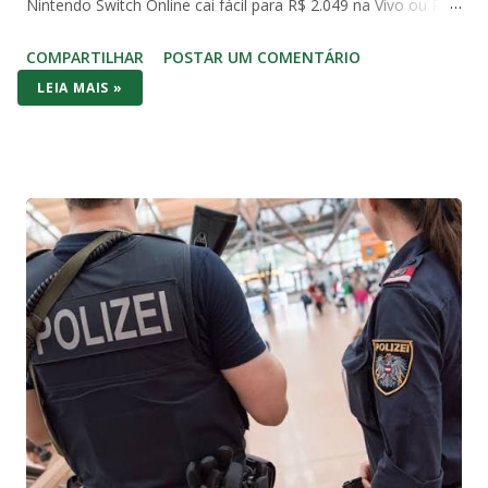
Nintendo Switch Online cai fácil para R$ 2.049 na Vivo ou R$
2.490 com Mario Kart no Amazon. Já o Switch 1 (o modelo
COMPARTILHAR
POSTAR UM COMENTÁRIO
original de 2017) aparece em promoções ainda mais baixas,
LEIA MAIS »
na casa dos R$ 2.000 com jogo incluso. No bolso brasileiro,
os dois consoles brigam cabeça a cabeça no preço de
entrada – mas o Switch (1 ou OLED) costuma vencer por
entregar bundle pronto pra jogar na hora. No hardware o
Series S massacra: 1440p/120fps, SSD rápido, Game Pass
com centenas de AAA (Forza, Starfield, Call of Duty) e futuro-
proof pra 2026. O Switch 1 roda em 1080p dock/720p
handheld e o OLED melhora a tela com cores vibrantes e
pretos profundos – mas gráficos de 2017. A diferença? O
Switch é portátil de verdade: você joga no sofá, no ônibus ou
na cama. Series S é só TV. Se você quer Mario, Pokémon
Scarlet/Violet, Zelda Tears of the Kingd...