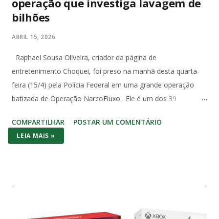
operação que investiga lavagem de
bilhões
ABRIL 15, 2026
Raphael Sousa Oliveira, criador da página de
entretenimento Choquei, foi preso na manhã desta quarta-
feira (15/4) pela Polícia Federal em uma grande operação
batizada de Operação NarcoFluxo . Ele é um dos 39
investigados com mandado de prisão temporária expedido
COMPARTILHAR
POSTAR UM COMENTÁRIO
pela 5ª Vara Federal de Santos, no litoral paulista. A operação
LEIA MAIS »
investiga um grupo suspeito de lavagem de dinheiro com
movimentação superior a R$ 1,6 bilhão em menos de dois
anos. Segundo a PF, o grupo utilizava um sistema
estruturado para ocultar e dissimular valores, com uso de
empresas, terceiros e até transações com criptoativos, além
de transporte de grandes quantias em dinheiro vivo, com