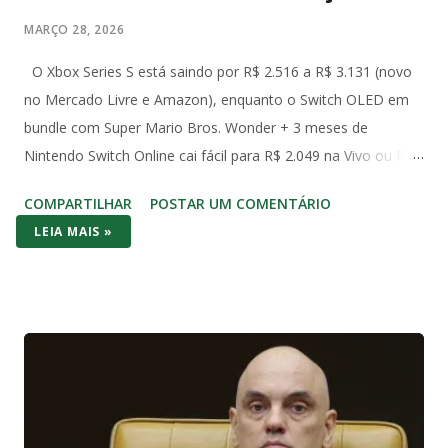
MARÇO 28, 2026
O Xbox Series S está saindo por R$ 2.516 a R$ 3.131 (novo
no Mercado Livre e Amazon), enquanto o Switch OLED em
bundle com Super Mario Bros. Wonder + 3 meses de
Nintendo Switch Online cai fácil para R$ 2.049 na Vivo ou R$
2.490 com Mario Kart no Amazon. Já o Switch 1 (o modelo
COMPARTILHAR
POSTAR UM COMENTÁRIO
original de 2017) aparece em promoções ainda mais baixas,
LEIA MAIS »
na casa dos R$ 2.000 com jogo incluso. No bolso brasileiro,
os dois consoles brigam cabeça a cabeça no preço de
entrada – mas o Switch (1 ou OLED) costuma vencer por
entregar bundle pronto pra jogar na hora. No hardware o
Series S massacra: 1440p/120fps, SSD rápido, Game Pass
com centenas de AAA (Forza, Starfield, Call of Duty) e futuro-
proof pra 2026. O Switch 1 roda em 1080p dock/720p
handheld e o OLED melhora a tela com cores vibrantes e