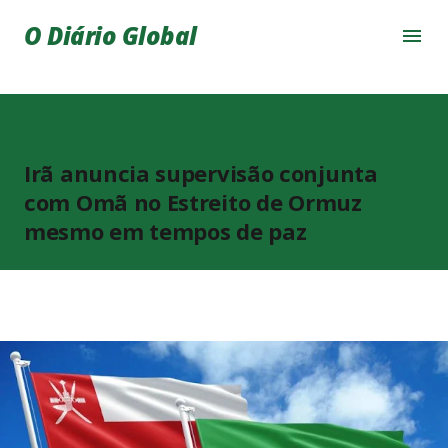
Pular para o conteúdo principal
O Diário Global
Irã anuncia supervisão conjunta
com Omã no Estreito de Ormuz
mesmo em tempos de paz