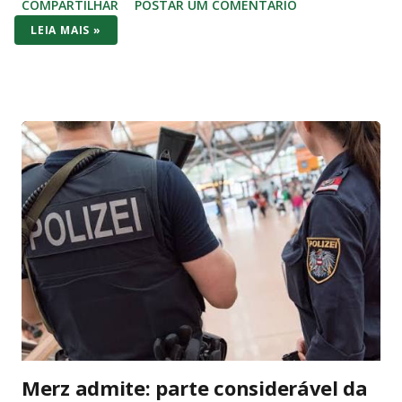
COMPARTILHAR
POSTAR UM COMENTÁRIO
violação direta à imunidade parlamentar prevista na
LEIA MAIS »
Constituição Federal de 1988. O Artigo 53 da Constituição é
claro e sem ambiguidades: “Os Deputados e Senadores são
invioláveis, civil e penalmente, por quaisquer de suas
opiniões, palavras e votos”. A palavra “quaisquer” abrange
todas as manifestações, sem exceções ou condicionantes,
exatamente para proteger o livre exercício do mandato
parlamentar. Essa imunidade não é privilégio pessoal, mas
garantia institucional do regime democrático. Ela permite que
senadores e deputados debatem temas nacionais sem medo
de retaliação judicial, inclusive fora do plenário, desde que no
exercício da função. Diante da literalidade do texto
constitucional, a abertur...
Merz admite: parte considerável da