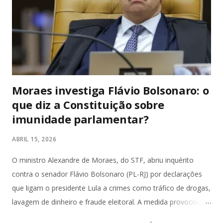
pretos profundos – mas gráficos de 2017. A diferença? O
Switch é portátil de verdade: você joga no sofá, no ônibus ou
na cama. Series S é só TV. Se você quer Mario, Pokémon
Scarlet/Violet, Zelda Tears of the Kingd...
Moraes investiga Flávio Bolsonaro: o
que diz a Constituição sobre
imunidade parlamentar?
ABRIL 15, 2026
O ministro Alexandre de Moraes, do STF, abriu inquérito
contra o senador Flávio Bolsonaro (PL-RJ) por declarações
que ligam o presidente Lula a crimes como tráfico de drogas,
lavagem de dinheiro e fraude eleitoral. A medida provocou
forte reação no Congresso e entre juristas, que apontam