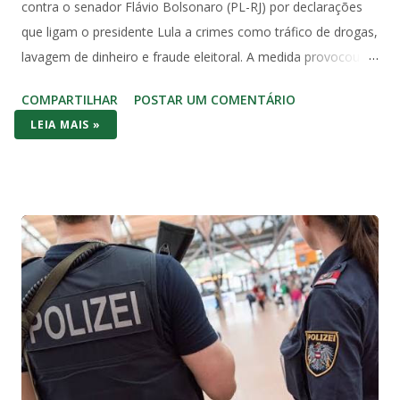
contra o senador Flávio Bolsonaro (PL-RJ) por declarações
que ligam o presidente Lula a crimes como tráfico de drogas,
lavagem de dinheiro e fraude eleitoral. A medida provocou
forte reação no Congresso e entre juristas, que apontam
COMPARTILHAR
POSTAR UM COMENTÁRIO
violação direta à imunidade parlamentar prevista na
LEIA MAIS »
Constituição Federal de 1988. O Artigo 53 da Constituição é
claro e sem ambiguidades: “Os Deputados e Senadores são
invioláveis, civil e penalmente, por quaisquer de suas
opiniões, palavras e votos”. A palavra “quaisquer” abrange
todas as manifestações, sem exceções ou condicionantes,
exatamente para proteger o livre exercício do mandato
parlamentar. Essa imunidade não é privilégio pessoal, mas
garantia institucional do regime democrático. Ela permite que
senadores e deputados debatem temas nacionais sem medo
de retaliação judicial, inclusive fora do plenário, desde que no
exercício da função. Diante da literalidade do texto