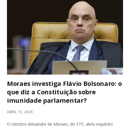
Series S massacra: 1440p/120fps, SSD rápido, Game Pass
com centenas de AAA (Forza, Starfield, Call of Duty) e futuro-
proof pra 2026. O Switch 1 roda em 1080p dock/720p
handheld e o OLED melhora a tela com cores vibrantes e
pretos profundos – mas gráficos de 2017. A diferença? O
Switch é portátil de verdade: você joga no sofá, no ônibus ou
na cama. Series S é só TV. Se você quer Mario, Pokémon
Scarlet/Violet, Zelda Tears of the Kingd...
Moraes investiga Flávio Bolsonaro: o
que diz a Constituição sobre
imunidade parlamentar?
ABRIL 15, 2026
O ministro Alexandre de Moraes, do STF, abriu inquérito