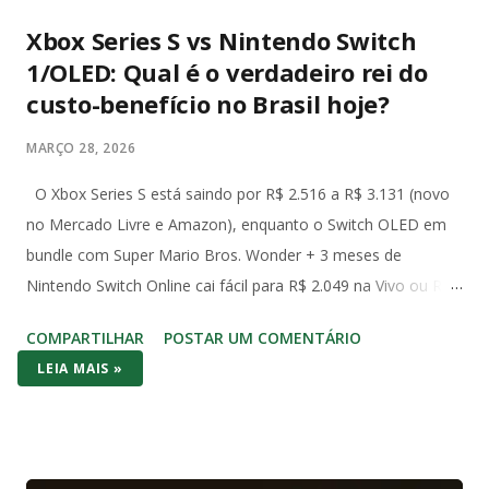
Xbox Series S vs Nintendo Switch
1/OLED: Qual é o verdadeiro rei do
custo-benefício no Brasil hoje?
MARÇO 28, 2026
O Xbox Series S está saindo por R$ 2.516 a R$ 3.131 (novo
no Mercado Livre e Amazon), enquanto o Switch OLED em
bundle com Super Mario Bros. Wonder + 3 meses de
Nintendo Switch Online cai fácil para R$ 2.049 na Vivo ou R$
2.490 com Mario Kart no Amazon. Já o Switch 1 (o modelo
COMPARTILHAR
POSTAR UM COMENTÁRIO
original de 2017) aparece em promoções ainda mais baixas,
LEIA MAIS »
na casa dos R$ 2.000 com jogo incluso. No bolso brasileiro,
os dois consoles brigam cabeça a cabeça no preço de
entrada – mas o Switch (1 ou OLED) costuma vencer por
entregar bundle pronto pra jogar na hora. No hardware o