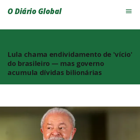
Pular para o conteúdo principal
O Diário Global
Lula chama endividamento de 'vício'
do brasileiro — mas governo
acumula dívidas bilionárias