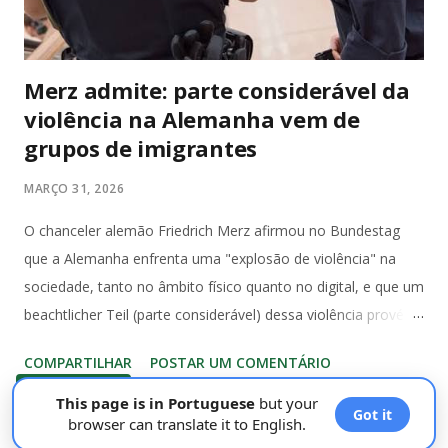
constitucional, a abertur...
Merz admite: parte considerável da
violência na Alemanha vem de
grupos de imigrantes
MARÇO 31, 2026
O chanceler alemão Friedrich Merz afirmou no Bundestag
que a Alemanha enfrenta uma "explosão de violência" na
sociedade, tanto no âmbito físico quanto no digital, e que um
beachtlicher Teil (parte considerável) dessa violência provém
de grupos de imigrantes. Ele defendeu que reconhecer essa
COMPARTILHAR
POSTAR UM COMENTÁRIO
origem faz parte de uma análise completa das causas, sem
LEIA MAIS »
relativizar o problema geral de segurança no país. De acordo
This page is in Portuguese
but your
Got it
browser can translate it to English.
com dados da Polizeiliche Kriminalstatistik (PKS) 2024 do