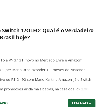
o Switch 1/OLED: Qual é o verdadeiro
Brasil hoje?
516 a R$ 3.131 (novo no Mercado Livre e Amazon),
 Super Mario Bros. Wonder + 3 meses de Nintendo
 Vivo ou R$ 2.490 com Mario Kart no Amazon. Já o Switch
em promoções ainda mais baixas, na casa dos R$ 2.000
os dois consoles brigam cabeça a cabeça no preço de
ÁRIO
LEIA MAIS »