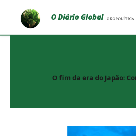
O Diário Global
GEOPOLÍTICA
O fim da era do Japão: Co