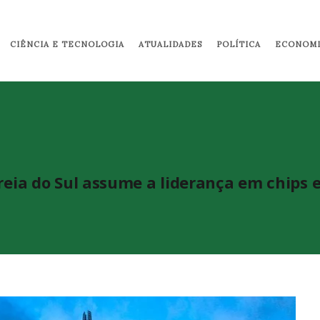
Pular para o conteúdo principal
CIÊNCIA E TECNOLOGIA
ATUALIDADES
POLÍTICA
ECONOMI
reia do Sul assume a liderança em chips e