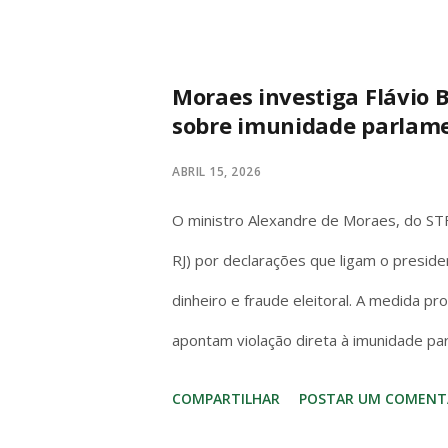
entrada – mas o Switch (1 ou OLED) cos
hora. No hardware o Series S massacra
de AAA (Forza, Starfield, Call of Duty)
Moraes investiga Flávio B
sobre imunidade parlam
dock/720p handheld e o OLED melhora a
gráficos de 2017. A diferença? O Switch 
ABRIL 15, 2026
na cama. Series S é só TV. Se você quer
O ministro Alexandre de Moraes, do STF,
Kingd...
RJ) por declarações que ligam o preside
dinheiro e fraude eleitoral. A medida p
apontam violação direta à imunidade pa
Artigo 53 da Constituição é claro e s
COMPARTILHAR
POSTAR UM COMENT
invioláveis, civil e penalmente, por quai