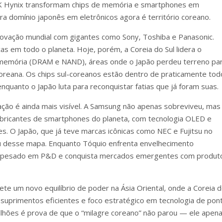
K Hynix transformam chips de memória e smartphones em
a domínio japonês em eletrônicos agora é território coreano.
inovação mundial com gigantes como Sony, Toshiba e Panasonic.
s em todo o planeta. Hoje, porém, a Coreia do Sul lidera o
memória (DRAM e NAND), áreas onde o Japão perdeu terreno pa
coreana. Os chips sul-coreanos estão dentro de praticamente tod
nquanto o Japão luta para reconquistar fatias que já foram suas.
ção é ainda mais visível. A Samsung não apenas sobreviveu, mas
bricantes de smartphones do planeta, com tecnologia OLED e
s. O Japão, que já teve marcas icônicas como NEC e Fujitsu no
u desse mapa. Enquanto Tóquio enfrenta envelhecimento
ste pesado em P&D e conquista mercados emergentes com produt
ete um novo equilíbrio de poder na Ásia Oriental, onde a Coreia 
 suprimentos eficientes e foco estratégico em tecnologia de pont
lhões é prova de que o “milagre coreano” não parou — ele apen