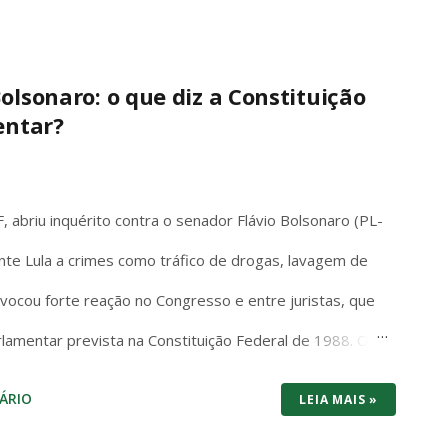
tuma vencer por entregar bundle pronto pra jogar na
: 1440p/120fps, SSD rápido, Game Pass com centenas
 e futuro-proof pra 2026. O Switch 1 roda em 1080p
olsonaro: o que diz a Constituição
entar?
 tela com cores vibrantes e pretos profundos – mas
é portátil de verdade: você joga no sofá, no ônibus ou
 Mario, Pokémon Scarlet/Violet, Zelda Tears of the
 abriu inquérito contra o senador Flávio Bolsonaro (PL-
nte Lula a crimes como tráfico de drogas, lavagem de
rovocou forte reação no Congresso e entre juristas, que
rlamentar prevista na Constituição Federal de 1988. O
em ambiguidades: “Os Deputados e Senadores são
ÁRIO
LEIA MAIS »
squer de suas opiniões, palavras e votos”. A palavra