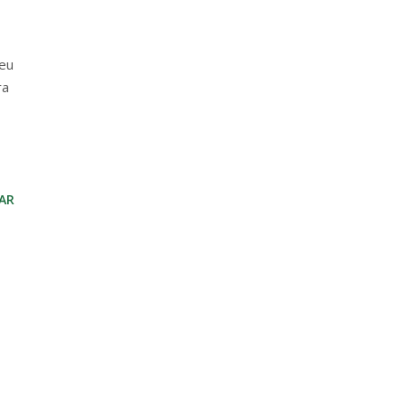
seu
ra
AR