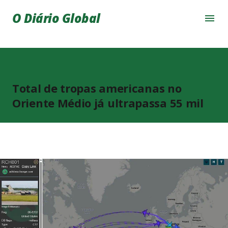
Pular para o conteúdo principal
O Diário Global
Total de tropas americanas no
Oriente Médio já ultrapassa 55 mil