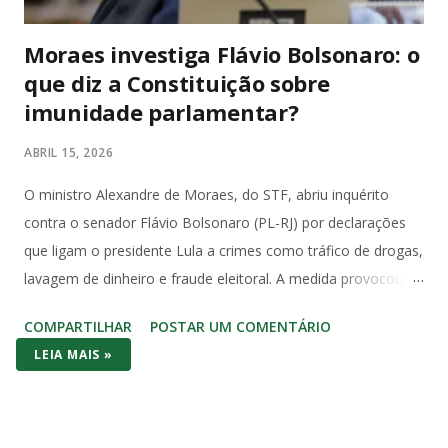
Moraes investiga Flávio Bolsonaro: o
que diz a Constituição sobre
imunidade parlamentar?
ABRIL 15, 2026
O ministro Alexandre de Moraes, do STF, abriu inquérito
contra o senador Flávio Bolsonaro (PL-RJ) por declarações
que ligam o presidente Lula a crimes como tráfico de drogas,
lavagem de dinheiro e fraude eleitoral. A medida provocou
forte reação no Congresso e entre juristas, que apontam
COMPARTILHAR
POSTAR UM COMENTÁRIO
violação direta à imunidade parlamentar prevista na
LEIA MAIS »
Constituição Federal de 1988. O Artigo 53 da Constituição é
claro e sem ambiguidades: “Os Deputados e Senadores são
invioláveis, civil e penalmente, por quaisquer de suas
opiniões, palavras e votos”. A palavra “quaisquer” abrange