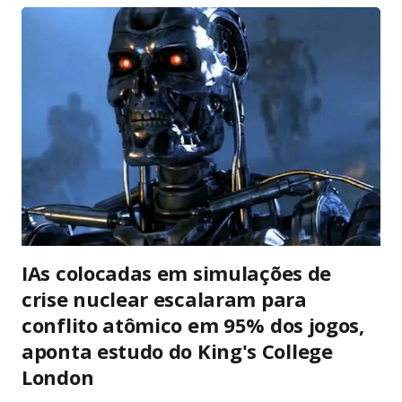
todas as manifestações, sem exceções ou condicionantes,
exatamente para proteger o livre exercício do mandato
parlamentar. Essa imunidade não é privilégio pessoal, mas
garantia institucional do regime democrático. Ela permite que
senadores e deputados debatem temas nacionais sem medo
de retaliação judicial, inclusive fora do plenário, desde que no
exercício da função. Diante da literalidade do texto
constitucional, a abertur...
IAs colocadas em simulações de
crise nuclear escalaram para
conflito atômico em 95% dos jogos,
aponta estudo do King's College
London