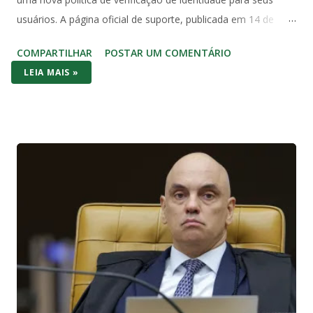
usuários. A página oficial de suporte, publicada em 14 de
abril, informa que a empresa selecionou a Persona Identities
COMPARTILHAR
POSTAR UM COMENTÁRIO
como parceira de verificação — a mesma infraestrutura KYC
LEIA MAIS »
usada por serviços financeiros — e exige passaporte físico,
carteira de motorista ou documento de identidade nacional.
Cópias, identidades digitais e credenciais estudantis não são
aceitas. Uma selfie ao vivo também pode ser solicitada. A
medida, no entanto, não é universal. A Anthropic lançou o
mecanismo de autenticação em alguns casos de uso do
Claude para prevenir abusos, aplicar políticas de uso e
cumprir obrigações legais. A empresa afirma que não utiliza
os dados de verificação para treinar modelos, e que as
informações ficam armazenadas nos servidores da Persona
— não nos sistemas da Anthropic. Claude Ainda assim, a
falta de transparê...